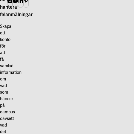
Instagram
Youtube
Linkedin
Pinterest
hantera
felanmälningar
Skapa
ett
konto
för
att
få
samlad
information
om
vad
som
händer
på
campus
oavsett
vad
det