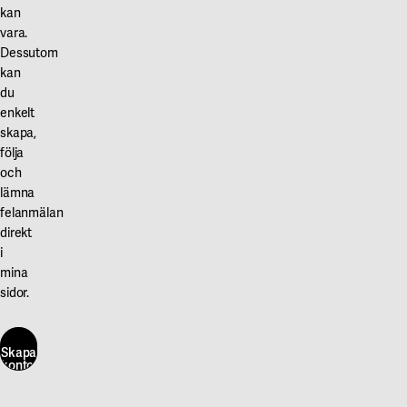
kan
vara.
Dessutom
kan
du
enkelt
skapa,
följa
och
lämna
felanmälan
direkt
i
mina
sidor.
Skapa
konto
här