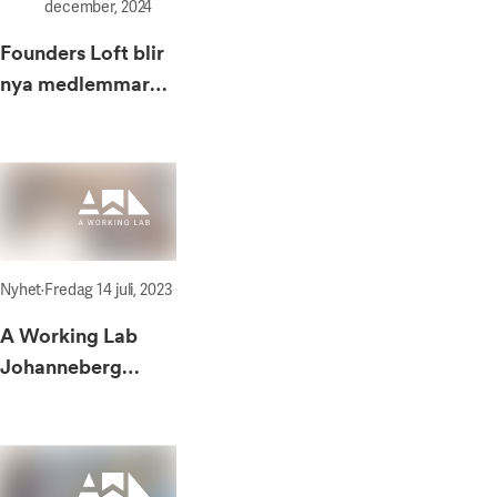
december, 2024
Founders Loft blir
nya medlemmar
hos AWL i
Göteborg
Nyhet
·
Fredag 14 juli, 2023
A Working Lab
Johanneberg
utökar med fyra
nya kontor