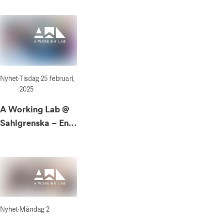
branschen
Nyhet
·
Tisdag 25 februari,
2025
A Working Lab @
Sahlgrenska – En
ny plats för
samverkan och
kreativa möten
Nyhet
·
Måndag 2