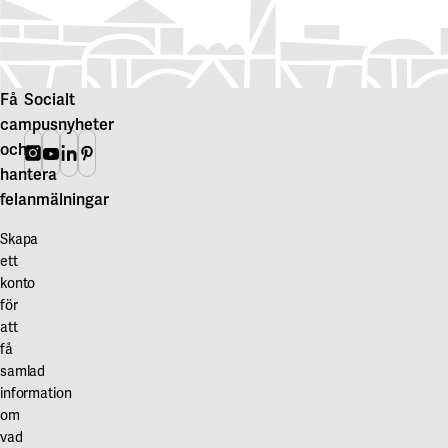
Få
Socialt
campusnyheter
och
Instagram
Youtube
Linkedin
Pinterest
hantera
felanmälningar
Skapa
ett
konto
för
att
få
samlad
information
om
vad