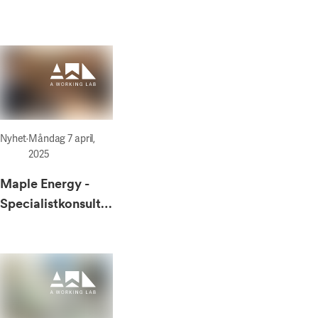
potential för
samhällets bästa
Nyhet
·
Måndag 7 april,
2025
Maple Energy -
Specialistkonsulter
inom solceller och
batterilager