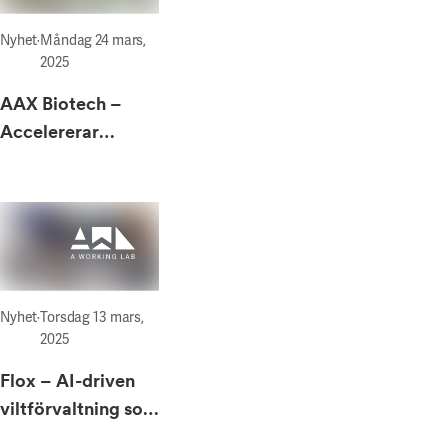
Nyhet
·
Måndag 24 mars,
2025
AAX Biotech –
Accelererar
utvecklingen av
framtidens
läkemedel
Nyhet
·
Torsdag 13 mars,
2025
Flox – AI-driven
viltförvaltning som
förändrar