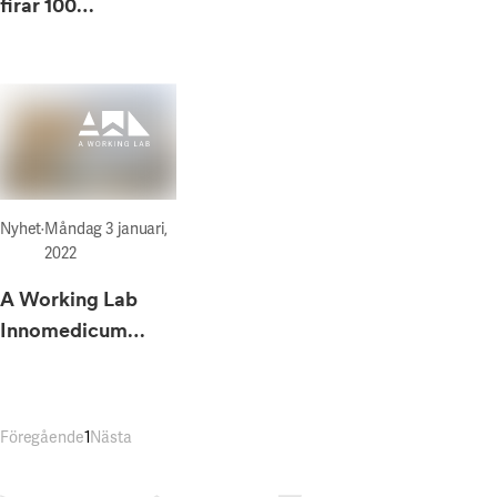
firar 100
medlemsföretag
Nyhet
·
Måndag 3 januari,
2022
A Working Lab
Innomedicum
öppnar nod i
Flemingsberg
Föregående
1
Nästa