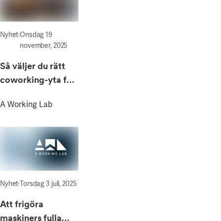
Våra projekt
Innovation och forskningssamverkan
Karlstad
Karlstads universitet
Nyhet
·
Onsdag 19
november, 2025
Gävle
Så väljer du rätt
Högskolan i Gävle
coworking-yta för
Skövde
ditt företag – och
A Working Lab
varför A Working
Högskolan i Skövde
Lab på Chalmers
Borås
är ett smart val
Högskolan i Borås
Nyhet
·
Torsdag 3 juli, 2025
Att frigöra
maskiners fulla