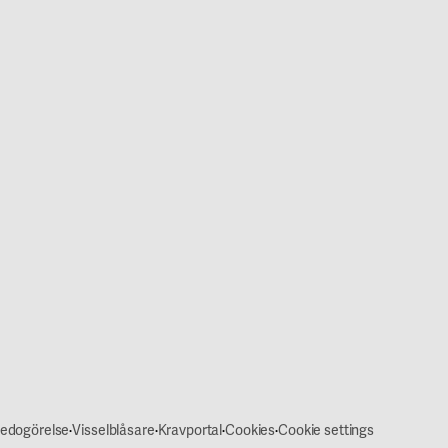
·
·
·
·
redogörelse
Visselblåsare
Kravportal
Cookies
Cookie settings