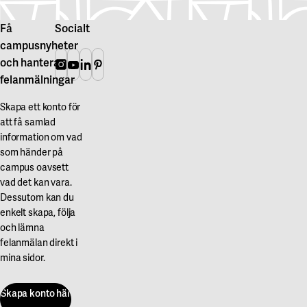
Få
Socialt
campusnyheter
och hantera
Instagram
Youtube
Linkedin
Pinterest
felanmälningar
Skapa ett konto för
att få samlad
information om vad
som händer på
campus oavsett
vad det kan vara.
Dessutom kan du
enkelt skapa, följa
och lämna
felanmälan direkt i
mina sidor.
Skapa konto här