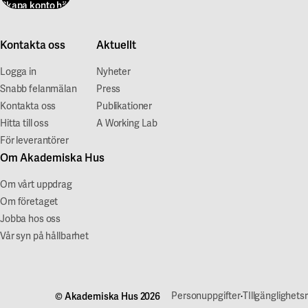
Skapa konto här
Kontakta oss
Aktuellt
Logga in
Nyheter
Snabb felanmälan
Press
Kontakta oss
Publikationer
Hitta till oss
A Working Lab
För leverantörer
Om Akademiska Hus
Om vårt uppdrag
Om företaget
Jobba hos oss
Vår syn på hållbarhet
·
Personuppgifter
TIllgänglighets
© Akademiska Hus 2026