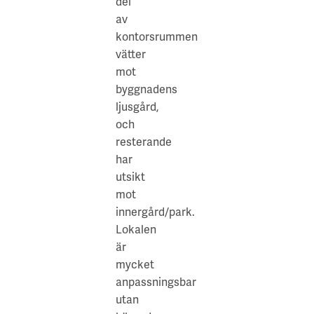
del
Stockholms
av
största
kontorsrummen
arenor
vätter
för
mot
företagsevent,
byggnadens
utställningar,
ljusgård,
kongresser,
och
bankettmiddagar,
resterande
konserter,
har
festivaler
utsikt
och
mot
internationella
innergård/park.
utställningar.
Lokalen
Dessutom
är
ligger
mycket
Kista
anpassningsbar
Galleria
utan
bara