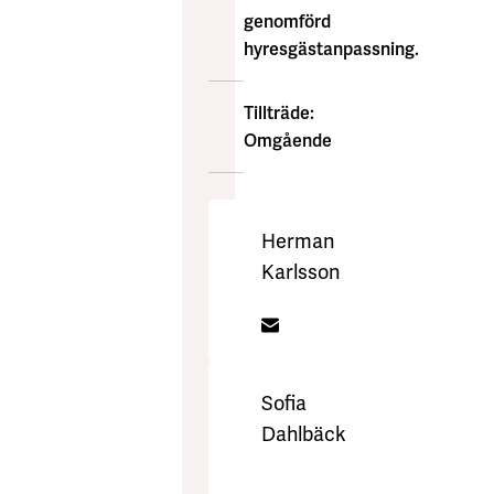
genomförd
hyresgästanpassning.
Tillträde:
Omgående
Herman
Karlsson
Fastighetsförvaltare
herman.karlsson@akadem
Sofia
Dahlbäck
Bitr.
Fastighetsförvaltare