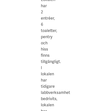
hiss
restaurangerna
har
finns
Provence
2
tillgängligt.
och
entréer,
Sushi
6
Heaven
toaletter,
Kista.
pentry
I
och
närområdet
hiss
finner
finns
du
tillgängligt.
Grönlandsparkens
I
"The
lokalen
Hub,"
har
en
tidigare
livlig
labbverksamhet
mötesplats
bedrivits,
som
lokalen
arrangerar