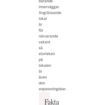
bärande
ett
innerväggar.
stenkast
Angränsande
bort
lokal
och
är
erbjuder
för
en
närvarande
rik
vakant
variation
så
av
storleken
restauranger
på
från
lokalen
världens
är
alla
även
hörn.
den
Ett
anpassningsbar.
flertal
gym
Fakta
finns