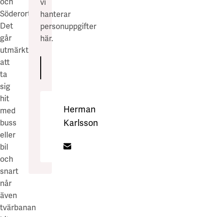
och
vi
Söderort.
hanterar
Det
personuppgifter
går
här
.
utmärkt
att
Skicka
ta
sig
Skicka
hit
Herman
med
Karlsson
buss
eller
Fastighetsförvaltare
herman.karlsson@akademiskahus.se
bil
och
snart
når
även
tvärbanan