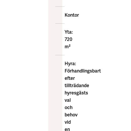
också
inom
Kontor
bekvämt
avstånd.
Yta:
:
Skyltläge
720
Möjlighet
m²
för
montage
Hyra:
av
Förhandlingsbart
fasadskylt
efter
finns.
tillträdande
hyresgästs
val
och
behov
vid
en