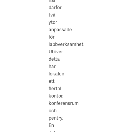
har
olika
därför
events,
två
After
ytor
Works
anpassade
och
för
har
labbverksamhet.
foodtrucks
Utöver
på
detta
plats.
har
Kistamässan,
lokalen
som
ett
också
flertal
ligger
kontor,
i
konferensrum
närheten,
och
är
pentry.
en
En
av