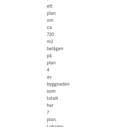
på
garage
ett
plan
för
plan
4
anställda
om
av
att
ca
fastigheten
hyra
720
som
(vanliga
m2
totalt
och
belägen
har
el-
på
7
platser),
plan
plan.
med
4
Lokalen
visst
av
har
antal
byggnaden
2
avgiftsbelagda
som
entréer,
besöksplatser.
totalt
6
:
Närservice
har
toaletter,
I
7
pentry
Fastigheten
plan.
och
finns
Lokalen