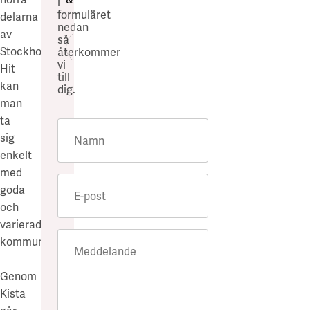
i
formuläret
delarna
nedan
av
så
Föregående bild
Nästa bild
Stockholm.
återkommer
vi
Hit
till
kan
dig.
man
ta
sig
Namn
enkelt
med
goda
E-post
och
varierade
kommunikationer.
Meddelande
Genom
Kista