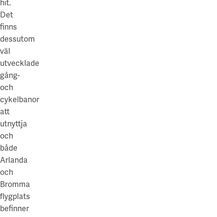
hit.
Det
finns
dessutom
väl
utvecklade
gång-
och
cykelbanor
att
utnyttja
och
både
Arlanda
och
Bromma
flygplats
befinner