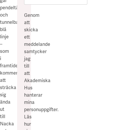
går
pendeltåget
och
Genom
tunnelbanans
att
blå
skicka
linje
ett
–
meddelande
som
samtycker
i
jag
framtiden
till
kommer
att
att
Akademiska
sträcka
Hus
sig
hanterar
ända
mina
ut
personuppgifter.
till
Läs
Nacka
hur