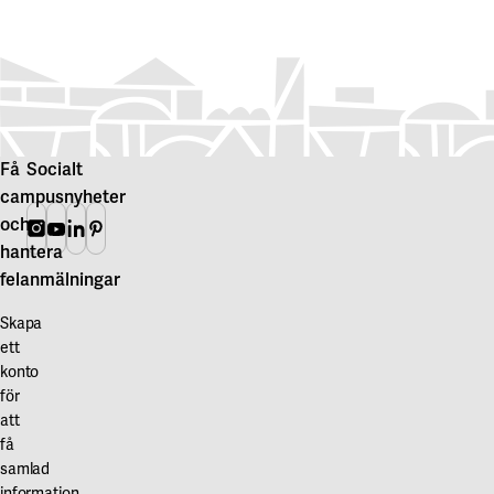
Få
Socialt
campusnyheter
och
Instagram
Youtube
Linkedin
Pinterest
hantera
felanmälningar
Skapa
ett
konto
för
att
få
samlad
information