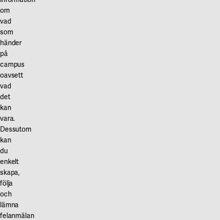
om
vad
som
händer
på
campus
oavsett
vad
det
kan
vara.
Dessutom
kan
du
enkelt
skapa,
följa
och
lämna
felanmälan