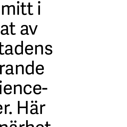
 mitt i
tat av
tadens
erande
cience-
er. Här