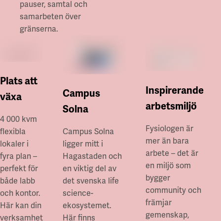
pauser, samtal och
samarbeten över
gränserna.
Plats att
Inspirerande
Campus
växa
arbetsmiljö
Solna
4 000 kvm
Fysiologen är
flexibla
Campus Solna
mer än bara
lokaler i
ligger mitt i
arbete – det är
fyra plan –
Hagastaden och
en miljö som
perfekt för
en viktig del av
bygger
både labb
det svenska life
community och
och kontor.
science-
främjar
Här kan din
ekosystemet.
gemenskap,
verksamhet
Här finns