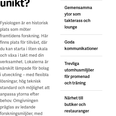
unikt?
Gemensamma
ytor som
takterass och
Fysiologen är en historisk
lounge
plats som möter
framtidens forskning. Här
Goda
finns plats för tillväxt, där
kommunikationer
du kan starta i liten skala
och växa i takt med din
verksamhet. Lokalerna är
Trevliga
särskilt lämpade för bolag
utomhusmiljöer
i utveckling – med flexibla
för promenad
lösningar, hög teknisk
och träning
standard och möjlighet att
anpassa ytorna efter
Närhet till
behov. Omgivningen
butiker och
präglas av ledande
restauranger
forskningsmiljöer, med