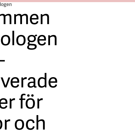
logen
ommen
siologen
–
overade
er för
or och