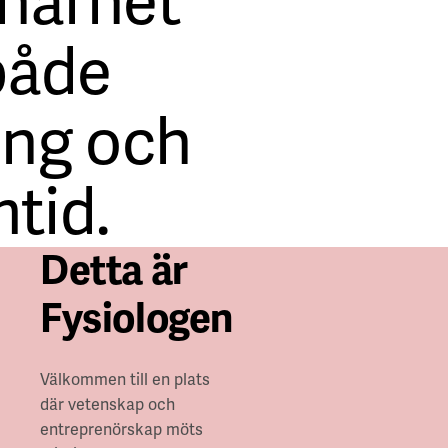
 närhet
 både
ing och
mtid.
Detta är
Fysiologen
Välkommen till en plats
där vetenskap och
entreprenörskap möts