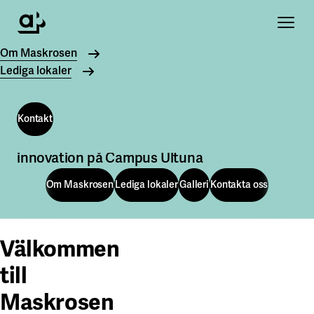
Öppna
Om Maskrosen
Lediga lokaler
Kontakt
Moderna kontor och labbmiljöer för grön
Kontakt
innovation på Campus Ultuna
Om Maskrosen
Lediga lokaler
Galleri
Kontakta oss
Om Maskrosen
Lediga lokaler
Galleri
Kontakta oss
Välkommen
till
Maskrosen