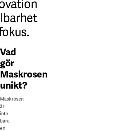
ovation
lbarhet
 fokus.
Vad
gör
Maskrosen
unikt?
Maskrosen
är
inte
bara
en