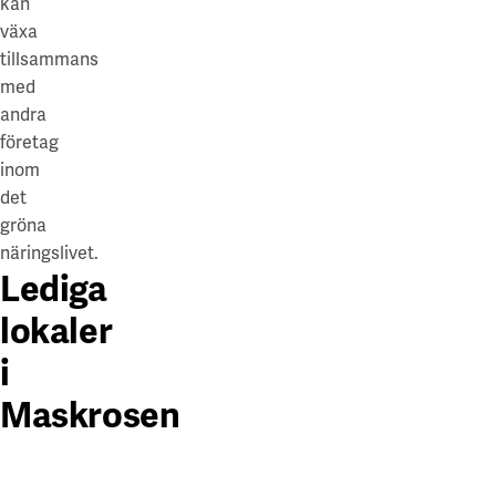
kan
växa
tillsammans
med
andra
företag
inom
det
gröna
näringslivet.
Lediga
lokaler
i
Maskrosen
Uppsala
Uppsala
Uppsala
·
·
·
300-
1500-
92-
950
4000
350