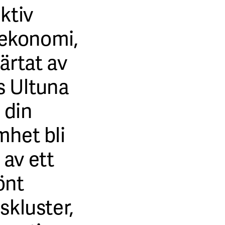
ktiv
sekonomi,
järtat av
 Ultuna
 din
het bli
 av ett
önt
skluster,