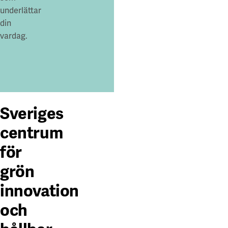
underlättar
din
vardag.
arta
arta
Sveriges
centrum
för
grön
innovation
och