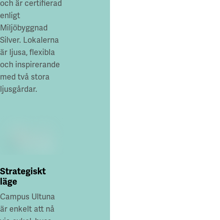
och är certifierad
enligt
Miljöbyggnad
Silver. Lokalerna
är ljusa, flexibla
och inspirerande
med två stora
ljusgårdar.
Strategiskt
läge
Campus Ultuna
är enkelt att nå