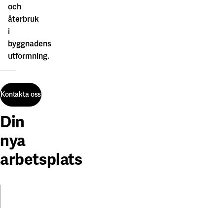
och
återbruk
i
byggnadens
utformning.
Kontakta oss
Din
Kontakta oss
nya
arbetsplats
 bilder
 bilder