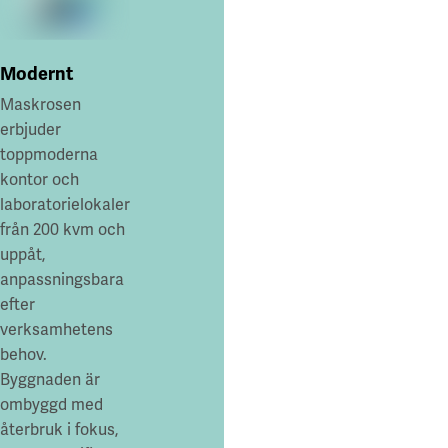
Modernt
Maskrosen
erbjuder
toppmoderna
kontor och
laboratorielokaler
från 200 kvm och
uppåt,
anpassningsbara
efter
verksamhetens
behov.
Byggnaden är
ombyggd med
återbruk i fokus,