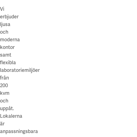
Vi
erbjuder
ljusa
och
moderna
kontor
samt
flexibla
laboratoriemiljöer
från
200
kvm
och
uppåt.
Lokalerna
är
anpassningsbara