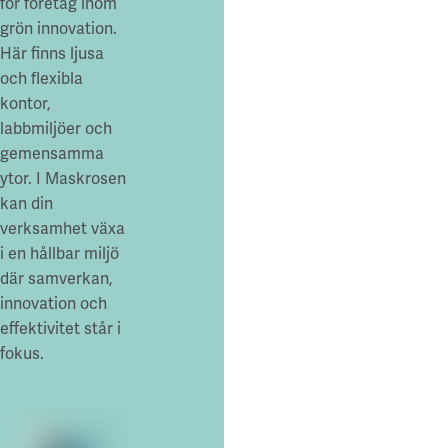
för företag inom
grön innovation.
Här finns ljusa
och flexibla
kontor,
labbmiljöer och
gemensamma
ytor. I Maskrosen
kan din
verksamhet växa
i en hållbar miljö
där samverkan,
innovation och
effektivitet står i
fokus.