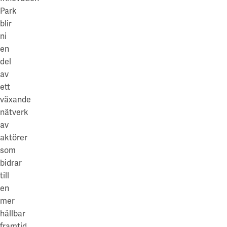
Park
blir
ni
en
del
av
ett
växande
nätverk
av
aktörer
som
bidrar
till
en
mer
hållbar
framtid.