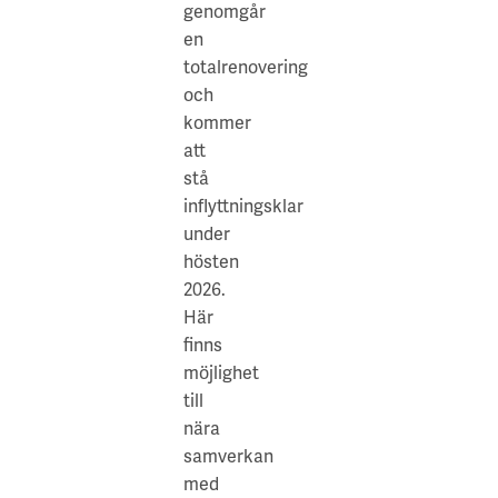
genomgår
@Sahlgrenska.
en
:
Skyltläge
totalrenovering
Fastigheten
och
ligger
kommer
på
att
toppen
stå
av
inflyttningsklar
Campus
under
Medicinareberget.
hösten
2026.
Här
finns
möjlighet
till
nära
samverkan
med