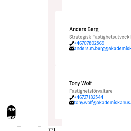
Anders Berg
Strategisk Fastighetsutveck
+46707802569
anders.m.berg@akademis
Tony Wolf
Fastighetsförvaltare
+46727182544
tony.wolf@akademiskahus
PDF
PDF