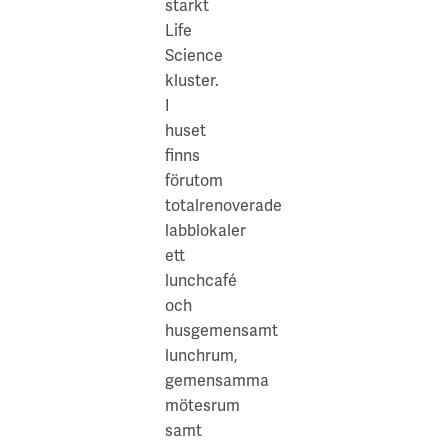
starkt
Life
Science
kluster.
I
huset
finns
förutom
totalrenoverade
labblokaler
ett
lunchcafé
och
husgemensamt
lunchrum,
gemensamma
mötesrum
samt