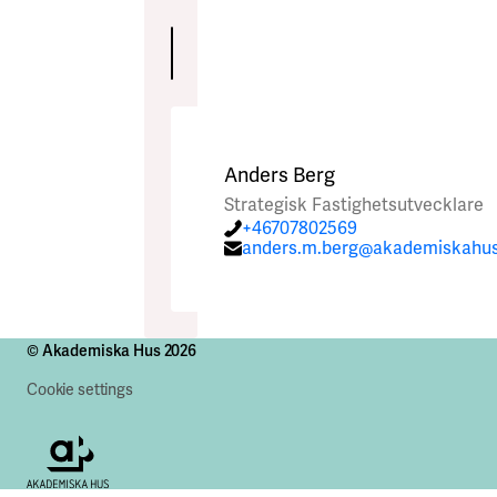
Skicka
Skicka
Anders Berg
Strategisk Fastighetsutvecklare
+46707802569
anders.m.berg@akademiskahus
© Akademiska Hus 2026
Cookie settings