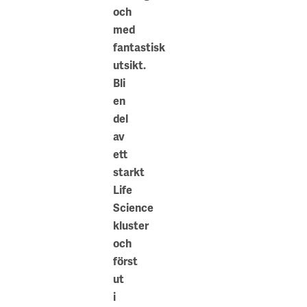
Science
och
Park
med
Health
fantastisk
Innovation
utsikt.
Labs
Bli
Sahlgrenska
en
Universitetssjukhuse
del
Göteborgs
av
Universitets
ett
institutioner
starkt
för
Life
Naturvetenskap
Science
och
kluster
Livsvetenskap
och
Chalmers
först
Tekniska
ut
Högskola
i
Parkeringsmöjlighet