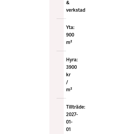
&
verkstad
Yta:
900
m²
Hyra:
3900
kr
/
m²
Tillträde:
2027-
01-
01