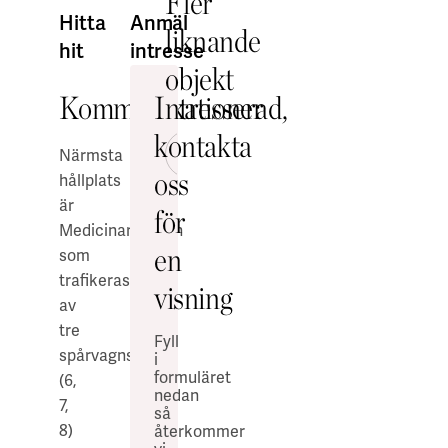
Fler
Hitta
Anmäl
liknande
hit
intresse
objekt
Kommunikationer
Intresserad,
kontakta
Närmsta
Föregående bild
Nästa bild
oss
hållplats
är
för
Medicinaregatan
en
som
trafikeras
visning
av
tre
Fyll
spårvagnslinjer
i
formuläret
(6,
nedan
7,
så
8)
återkommer