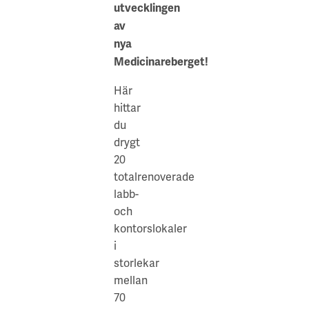
utvecklingen
Parkering
av
finns
nya
i
Medicinareberget!
anslutning
till
Här
fastigheten.
hittar
:
Närservice
du
Lunchcafé
drygt
kommer
20
att
totalrenoverade
finnas
labb-
i
och
byggnaden.
kontorslokaler
På
i
området
storlekar
finns
mellan
flera
70
lunchrestauranger