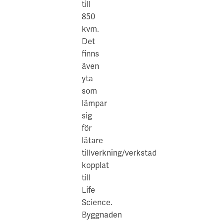
till
såsom
850
Restaurang
kvm.
Lyktan
Det
i
finns
Wallenbergs
även
konferenscentrum,
yta
Salt
som
&
lämpar
Syra
sig
i
för
Natrium
lätare
och
tillverkning/verkstad
Bistro
kopplat
Science
till
vid
Life
A
Science.
Working
Byggnaden
Lab