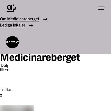
Öppna
Om Medicinareberget
Lediga lokaler
Lediga
objekt
Kontakt
Medicinareberget
Kontakt
Dölj
filter
Träffar:
3