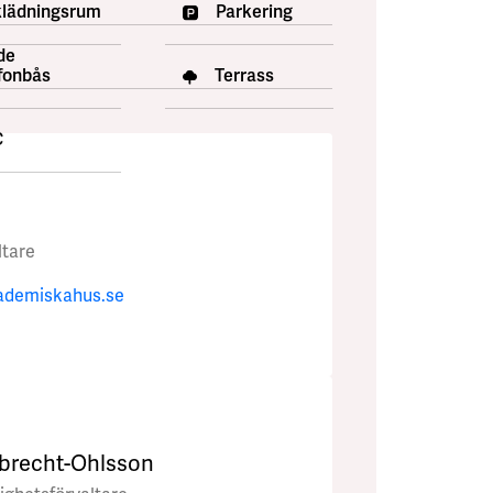
lädningsrum
Parkering
de
fonbås
Terrass
:
C
ltare
ademiskahus.se
rbrecht-Ohlsson