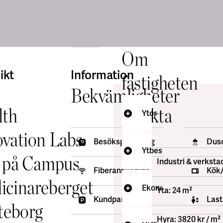
Om
creen
ikt
Information
fastigheten
Bekvämligheter
lth
Fakta
Ytor
vation Labs
Besöksparkering
Dus
Ytbeskrivning
t på Campus
Total
Industri & verksta
Fiberanslutning
yta
:
Kök/
icinareberget
24
Ekonomi
Yta: 24 m²
Labben
m²
Kundparkering
Last
är
teborg
utrustade
Hyra: 3820 kr / m²
med