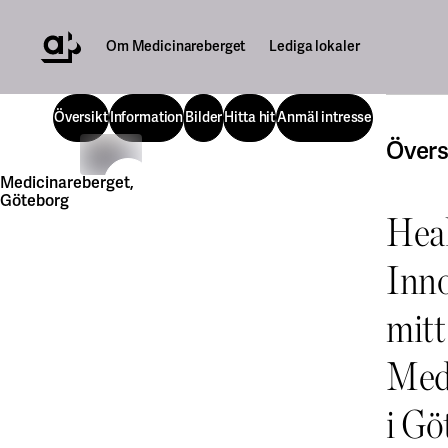
Om Medicinareberget
Lediga lokaler
Översikt
Information
Bilder
Hitta hit
Anmäl intresse
Fulls
Övers
Översikt
Information
Bilder
Hitta hit
Anmäl intresse
Medicinareberget,
Föregående bild
Nästa bild
Göteborg
Hea
Bild
Inno
mit
Med
i Gö