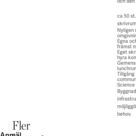
och den 
ca 50 st
skrivru
Nyligen 
omgivnin
Egna och
främst m
Eget skr
hyra kon
Gemens
lunchrum
Tillgång
communi
Science
Byggnad
infrastr
möjliggö
behov.
Fler
Anmäl