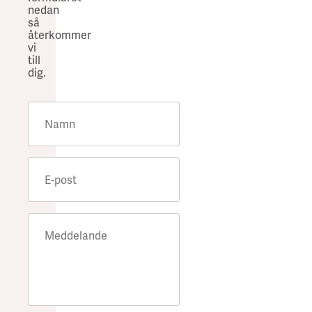
nedan
Föregående bild
Nästa bild
så
återkommer
vi
till
dig.
Namn
E-post
Meddelande