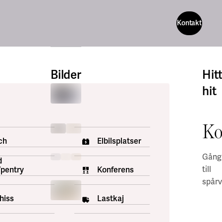
Kontakt
Kontakt
Bilder
Hit
hit
Ko
ch
Elbilsplatser
Gång
d
till
pentry
Konferens
spårv
hiss
Lastkaj