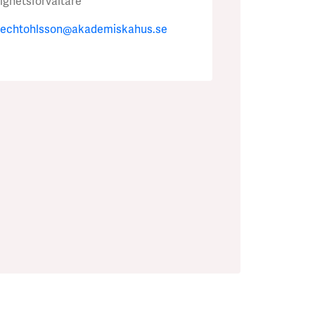
ighetsförvaltare
brechtohlsson@akademiskahus.se
stem