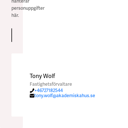
hanterar
personuppgifter
här
.
Skicka
Skicka
Tony Wolf
Fastighetsförvaltare
+46727182544
tony.wolf@akademiskahus.se