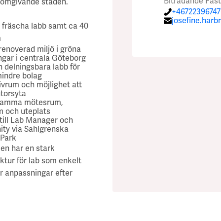
Biträdande Fast
omgivande staden. ​
access
med
byggnaden.
av
+46722396747
till
josefine.har
bänkar
Ventilation
staden.
:
delade
. fräscha labb samt ca 40
cell-
och
FTX
Företag
m
labb,
ett
med
i
renoverad miljö i gröna
bakterielabb,
gar i centrala Göteborg​
skrivrum
Skyddsventilationssy
närheten
:
kemikalieförvaring,
 delningsbara labb för
renvatten,
om
Göteborgs
indre bolag​
labbrockar,
ivrum och möjlighet att
6
universitet,
gemensamt
torsyta​
kylrum,
kvm.​
Sahlgrenska
amma mötesrum,
-80
Separata
Sjukhuset,
 och uteplats​
frysbox,
 till Lab Manager och
kontorsrum
Sahlgrenska
diskrum,
ty via Sahlgrenska
autoklav,
finns
Science
 Park
centrifuger,
också
Park
en har en stark
pipettrobot
m.m.
tillgängliga.
med
uktur för lab som enkelt
ett
r anpassningar efter
flertal
bolag
inom
Life