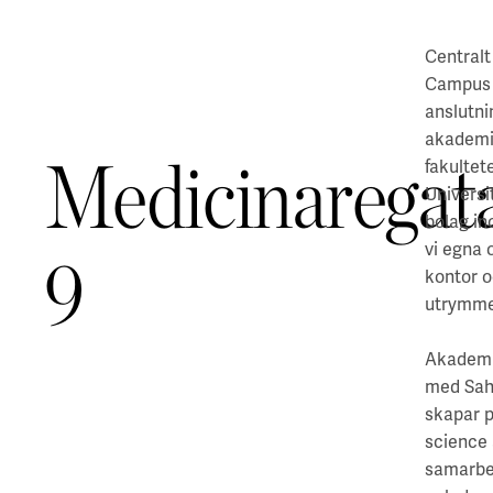
Centralt
Campus 
anslutni
akademi
Medicinaregat
fakultet
Universi
bolag in
vi egna 
9
kontor
utrymme
Akademi
med Sah
skapar pl
science 
samarbet