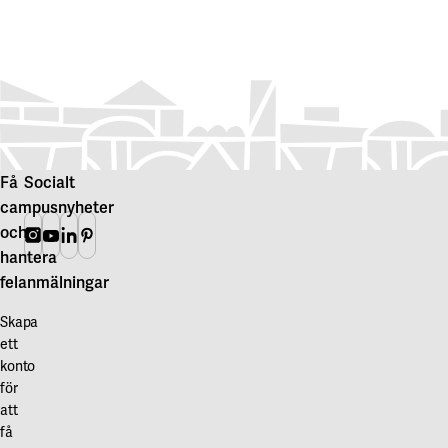
Få
Socialt
campusnyheter
och
Instagram
Youtube
Linkedin
Pinterest
hantera
felanmälningar
Skapa
ett
konto
för
att
få