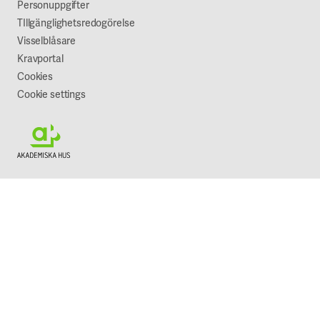
Vår syn på hållbarhet
Personuppgifter
TIllgänglighetsredogörelse
Visselblåsare
Kravportal
Cookies
Cookie settings