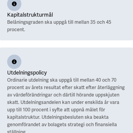
Campus Lund Centrum
Zoologen
Finansiering
Campus Lund LTH
Vitsippan
Grön finansiering
Kapitalstrukturmål
Campus Lund Universitetsplatån
EMTN-prospekt
Campus Alnarp
Belåningsgraden ska uppgå till mellan 35 och 45
procent.
För leverantörer
Linköping/Norrköping
Akademiska Hus som beställare
Campus Valla Linköping
Policys och riktlinjer
Campus Norrköping
Faktureringsinfo
Upphandling
Örebro/Grythyttan
Kravportal
Utdelningspolicy
Campus Örebro
Ordinarie utdelning ska uppgå till mellan 40 och 70
Aktuellt
Campus Grythyttan
procent av årets resultat efter skatt efter återläggning
Nyheter
Umeå
av värdeförändringar och därtill hörande uppskjuten
Event
skatt. Utdelningsandelen kan under enskilda år vara
Press
Campus Umeå
upp till 100 procent i syfte att uppnå målet för
Utveckling
kapitalstruktur. Utdelningsbesluten ska beakta
Luleå
genomförandet av bolagets strategi och finansiella
Campusutveckling
Campus Luleå
ställning.