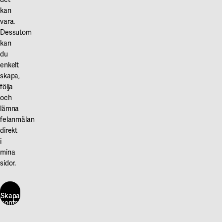
kan
vara.
Dessutom
kan
du
enkelt
skapa,
följa
och
lämna
felanmälan
direkt
i
mina
sidor.
Skapa
konto
här