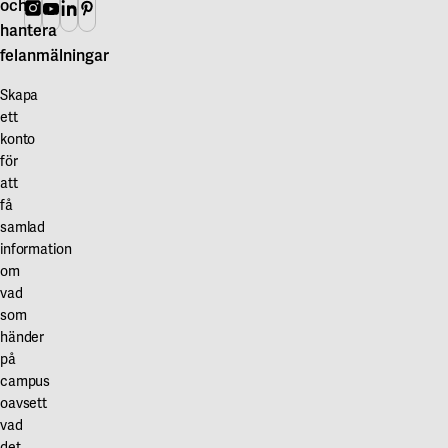
och
Instagram
Youtube
Linkedin
Pinterest
hantera
felanmälningar
Skapa
ett
konto
för
att
få
samlad
information
om
vad
som
händer
på
campus
oavsett
vad
det