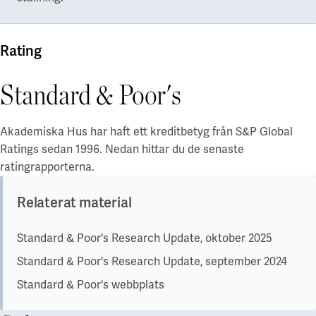
Våra projekt
Innovation och forskningssamverkan
Karlstad
Karlstads universitet
Rating
Gävle
Standard & Poor's
Högskolan i Gävle
Akademiska Hus har haft ett kreditbetyg från S&P Global
Skövde
Ratings sedan 1996. Nedan hittar du de senaste
Högskolan i Skövde
ratingrapporterna.
Borås
Relaterat material
Högskolan i Borås
Standard & Poor's Research Update, oktober 2025
Standard & Poor's Research Update, september 2024
Standard & Poor's webbplats