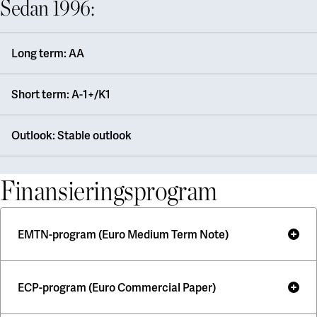
Sedan 1996:
Long term: AA
Short term: A-1+/K1
Outlook: Stable outlook
Finansieringsprogram
EMTN-program (Euro Medium Term Note)
SEB
ECP-program (Euro Commercial Paper)
Arrangör:
Citigroup, Danske Bank, Deutsche
Övriga dealers: