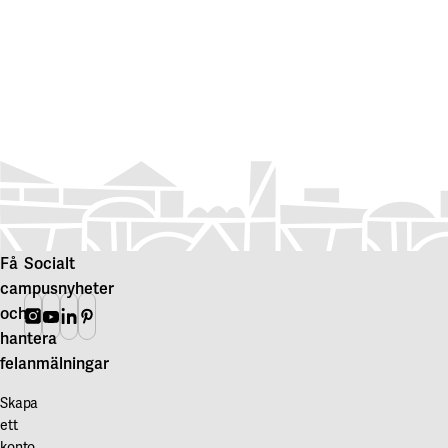
Få
Socialt
campusnyheter
och
Instagram
Youtube
Linkedin
Pinterest
hantera
felanmälningar
Skapa
ett
konto