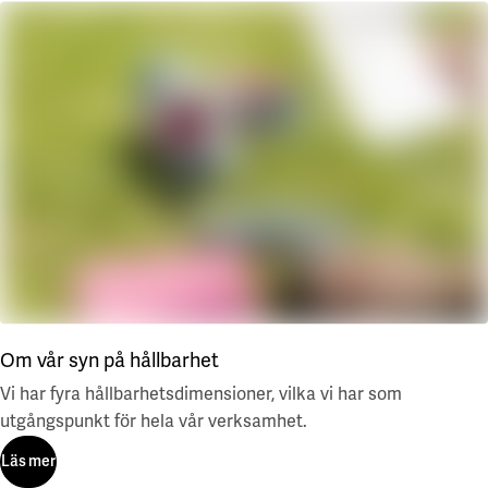
Våra projekt
Innovation och forskningssamverkan
Karlstad
Karlstads universitet
Gävle
Högskolan i Gävle
Skövde
Högskolan i Skövde
Borås
Högskolan i Borås
Om vår syn på hållbarhet
Vi har fyra hållbarhetsdimensioner, vilka vi har som
utgångspunkt för hela vår verksamhet.
Läs mer