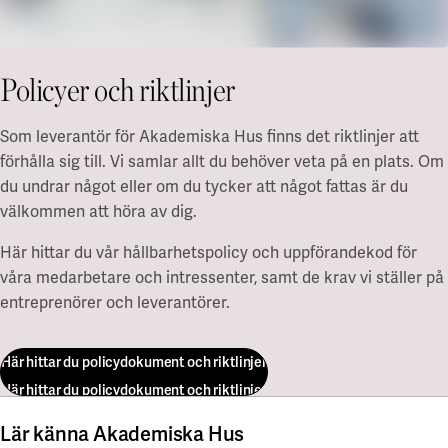
Campus Lund Centrum
Zoologen
Finansiering
Campus Lund LTH
Vitsippan
Grön finansiering
Campus Lund Universitetsplatån
EMTN-prospekt
Campus Alnarp
Policyer och riktlinjer
För leverantörer
Linköping/Norrköping
Som leverantör för Akademiska Hus finns det riktlinjer att
Akademiska Hus som beställare
Campus Valla Linköping
förhålla sig till. Vi samlar allt du behöver veta på en plats. Om
Policys och riktlinjer
Campus Norrköping
Faktureringsinfo
du undrar något eller om du tycker att något fattas är du
Upphandling
välkommen att höra av dig.
Örebro/Grythyttan
Kravportal
Här hittar du vår hållbarhetspolicy och uppförandekod för
Campus Örebro
Aktuellt
Campus Grythyttan
våra medarbetare och intressenter, samt de krav vi ställer på
entreprenörer och leverantörer.
Nyheter
Umeå
Event
Press
Campus Umeå
Här hittar du policydokument och riktlinjer
Här hittar du policydokument och riktlinjer
Utveckling
Luleå
Campusutveckling
Lär känna Akademiska Hus
Campus Luleå