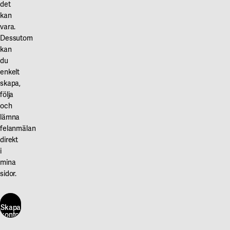
det
kan
vara.
Dessutom
kan
du
enkelt
skapa,
följa
och
lämna
felanmälan
direkt
i
mina
sidor.
Skapa
konto
här