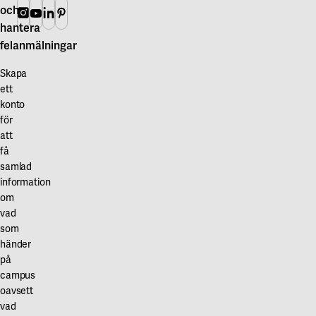
och
Instagram
Youtube
Linkedin
Pinterest
hantera
felanmälningar
Skapa
ett
konto
för
att
få
samlad
information
om
vad
som
händer
på
campus
oavsett
vad