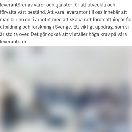
Stockholm
Styrelse och revisor
leverantörer av varor och tjänster för att utveckla och
Göteborg
Uppsala
förvalta vårt bestånd. Att vara leverantör till oss innebär att
Uppsala
Hållbarhet
man blir en del i arbetet med att skapa rätt förutsättningar för
Lund
Blåsenhusområdet
Hållbara campus
utbildning och forskning i Sverige. Ett viktigt uppdrag, som vi
Alla lediga lokaler
BMC / Rosendal
Våra hållbarhetsmål
är stolta över. Det gör också att vi ställer höga krav på våra
EBC / Kv. Lagerträdet
Ansvarstagande och transparens
Coworking & företagspark
leverantörer.
Ekonomikum
Hållbarhetscase
Engelska parken
A Working Lab
Ultuna / Green Innovation Park
Green Innovation Park
Jobba hos oss
Ångström
Akademiska Hus som arbetsgivare
Grönt hyresavtal
Göteborg
Lediga jobb
Grönt hyresavtal
En hållbar arbetsplats
Chalmers - Campus Johanneberg
Vårt arbetsplatskoncept
Göteborgs universitet - Campus Haga och Linné
Utvalda platser
För studenter
Göteborgs universitet - Campus Medicinareberget
Electrumhuset
Göteborgs universitet - Näckrosen
Finansiell information
Fysiologen
Göteborgs universitet - Bohuslän
Kräftriket
En finansiell översikt
Lund/Alnarp
Maskrosen
Års- och hållbarhetsredovisning
Medicinareberget
Rapporter