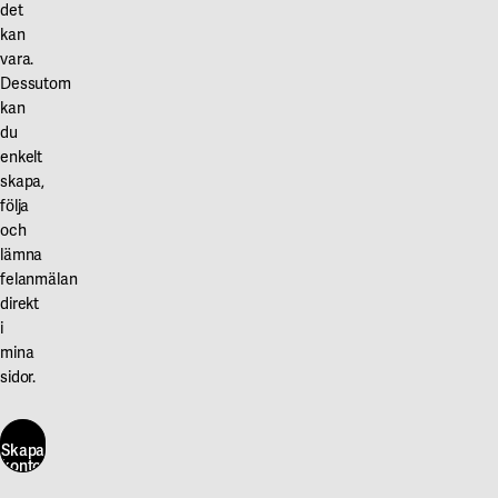
det
kan
vara.
Dessutom
kan
du
enkelt
skapa,
följa
och
lämna
felanmälan
direkt
i
mina
sidor.
Skapa
konto
här