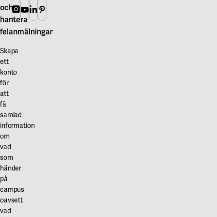
och
Instagram
Youtube
Linkedin
Pinterest
hantera
felanmälningar
Skapa
ett
konto
för
att
få
samlad
information
om
vad
som
händer
på
campus
oavsett
vad