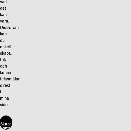
vad
det
kan
vara.
Dessutom
kan
du
enkelt
skapa,
följa
och
lämna
felanmälan
direkt
i
mina
sidor.
Skapa
konto