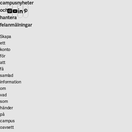
campusnyheter
och
Instagram
Youtube
Linkedin
Pinterest
hantera
felanmälningar
Skapa
ett
konto
för
att
få
samlad
information
om
vad
som
händer
på
campus
oavsett