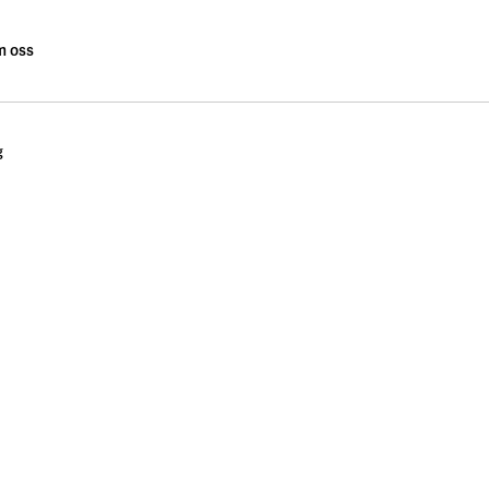
 oss
g