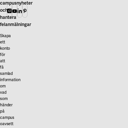
Finansblad 2020
Finansblad 2015
campusnyheter
Finansblad 2007
och
Instagram
Youtube
Linkedin
Pinterest
Finansblad 2014
Finansblad 2006
hantera
Finansblad 2013
Finansblad 2005
felanmälningar
Finansblad 2012
Finansblad 2004
Skapa
Finansblad 2011
ett
Finansblad 2003
konto
för
att
få
samlad
information
om
vad
som
händer
på
campus
oavsett