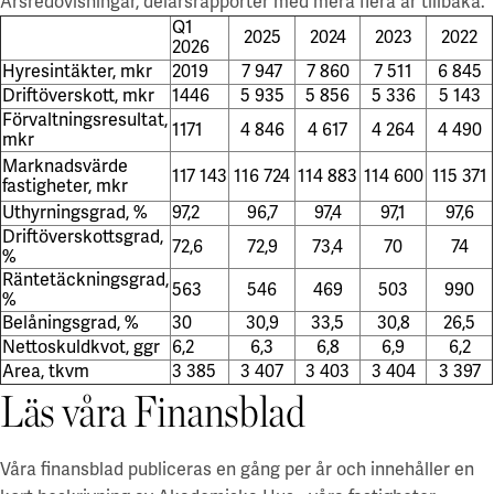
Årsredovisningar, delårsrapporter med mera flera år tillbaka.
Q1
2025
2024
2023
2022
2026
Hyresintäkter, mkr
2019
7 947
7 860
7 511
6 845
Driftöverskott, mkr
1446
5 935
5 856
5 336
5 143
Förvaltningsresultat,
1171
4 846
4 617
4 264
4 490
mkr
Marknadsvärde
117 143
116 724
114 883
114 600
115 371
fastigheter, mkr
Uthyrningsgrad, %
97,2
96,7
97,4
97,1
97,6
Driftöverskottsgrad,
72,6
72,9
73,4
70
74
%
Räntetäckningsgrad,
563
546
469
503
990
%
Belåningsgrad, %
30
30,9
33,5
30,8
26,5
Nettoskuldkvot, ggr
6,2
6,3
6,8
6,9
6,2
Area, tkvm
3 385
3 407
3 403
3 404
3 397
Läs våra Finansblad
Våra finansblad publiceras en gång per år och innehåller en