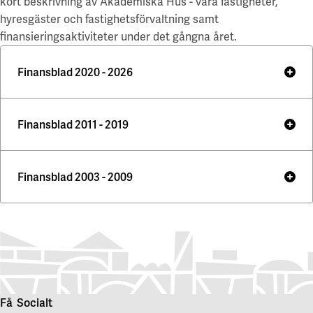
kort beskrivning av Akademiska Hus - våra fastigheter,
hyresgäster och fastighetsförvaltning samt
finansieringsaktiviteter under det gångna året.
Finansblad 2020 - 2026
Finansblad 2011 - 2019
Finansblad 2020-2025
Finansblad 2026
Finansblad 2003 - 2009
Finansblad 2011-2019
Finansblad 2025
Finansblad 2024
Finansblad 2019
Finansblad 2023
Finansblad 2003-2009
Finansblad 2018
Finansblad 2022
Finansblad 2017
Finansblad 2009
Finansblad 2021
Finansblad 2016
Få
Socialt
Finansblad 2008