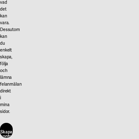
vad
det
kan
vara.
Dessutom
kan
du
enkelt
skapa,
följa
och
lämna
felanmälan
direkt
i
mina
sidor.
Skapa
konto