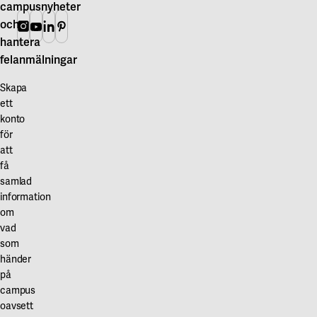
campusnyheter
och
Instagram
Youtube
Linkedin
Pinterest
hantera
felanmälningar
Skapa
ett
konto
för
att
få
samlad
information
om
vad
som
händer
på
campus
oavsett