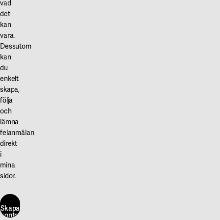
vad
det
kan
vara.
Dessutom
kan
du
enkelt
skapa,
följa
och
lämna
felanmälan
direkt
i
mina
sidor.
Skapa
konto