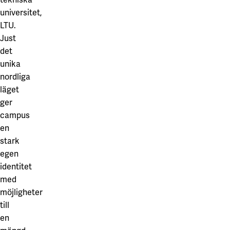
Våra projekt
universitet,
Innovation och forskningssamverkan
Karlstad
LTU.
Karlstads universitet
Just
det
Gävle
unika
Högskolan i Gävle
nordliga
läget
Skövde
ger
Högskolan i Skövde
campus
en
Borås
stark
egen
Högskolan i Borås
identitet
med
möjligheter
till
en