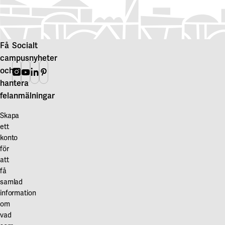
Få
Socialt
campusnyheter
och
Instagram
Youtube
Linkedin
Pinterest
hantera
felanmälningar
Skapa
ett
konto
för
att
få
samlad
information
om
vad