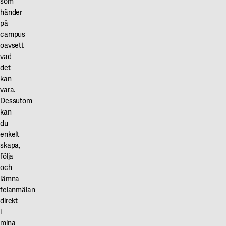
som
händer
på
campus
oavsett
vad
det
kan
vara.
Dessutom
kan
du
enkelt
skapa,
följa
och
lämna
felanmälan
direkt
i
mina