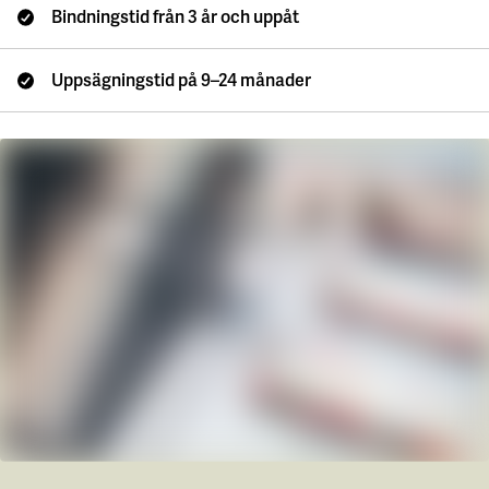
Våra projekt
Bindningstid från 3 år och uppåt
Innovation och forskningssamverkan
Karlstad
Karlstads universitet
Uppsägningstid på 9–24 månader
Gävle
Högskolan i Gävle
Skövde
Högskolan i Skövde
Borås
Högskolan i Borås