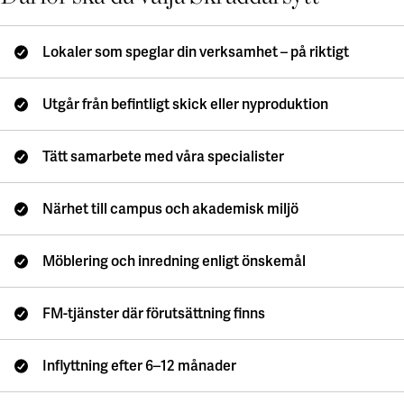
Campus Lund Centrum
Zoologen
Finansiering
Campus Lund LTH
Vitsippan
Grön finansiering
Campus Lund Universitetsplatån
Lokaler som speglar din verksamhet – på riktigt
EMTN-prospekt
Campus Alnarp
För leverantörer
Utgår från befintligt skick eller nyproduktion
Linköping/Norrköping
Akademiska Hus som beställare
Campus Valla Linköping
Policys och riktlinjer
Tätt samarbete med våra specialister
Campus Norrköping
Faktureringsinfo
Upphandling
Örebro/Grythyttan
Kravportal
Närhet till campus och akademisk miljö
Campus Örebro
Aktuellt
Campus Grythyttan
Möblering och inredning enligt önskemål
Nyheter
Umeå
Event
FM-tjänster där förutsättning finns
Press
Campus Umeå
Utveckling
Luleå
Inflyttning efter 6–12 månader
Campusutveckling
Campus Luleå