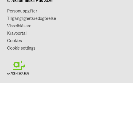
© Akademiska Hus 2026
Jobba hos oss
Vår syn på hållbarhet
Personuppgifter
TIllgänglighetsredogörelse
Visselblåsare
Kravportal
Cookies
Cookie settings