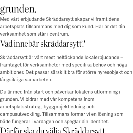
Stockholm
Styrelse och revisor
grunden.
Göteborg
Uppsala
Uppsala
Hållbarhet
Med vårt erbjudande
Skräddarsytt
skapar vi framtidens
Lund
Blåsenhusområdet
Hållbara campus
arbetsplats tillsammans med dig som
kund
. Här är det din
Alla lediga lokaler
BMC / Rosendal
Våra hållbarhetsmål
verksamhet som står i centrum.
EBC / Kv. Lagerträdet
Ansvarstagande och transparens
Coworking & företagspark
Vad innebär skräddarsytt?
Ekonomikum
Hållbarhetscase
Engelska parken
A Working Lab
Ultuna / Green Innovation Park
Skräddarsytt
är vårt mest heltäckande lokalerbjudande –
Green Innovation Park
Jobba hos oss
Ångström
framtaget för verksamheter med specifika behov och höga
Akademiska Hus som arbetsgivare
Grönt hyresavtal
ambitioner. Det passar särskilt bra för större hyresobjekt och
Göteborg
Lediga jobb
långsiktiga samarbeten.
Grönt hyresavtal
En hållbar arbetsplats
Chalmers - Campus Johanneberg
Vårt arbetsplatskoncept
Du är med från start och påverkar lokalens utformning i
Göteborgs universitet - Campus Haga och Linné
Utvalda platser
För studenter
Göteborgs universitet - Campus Medicinareberget
grunden. Vi bidrar med vår kompetens inom
Electrumhuset
Göteborgs universitet - Näckrosen
arbetsplatsstrategi, byggprojektledning och
Finansiell information
Fysiologen
Göteborgs universitet - Bohuslän
campusutveckling. Tillsammans formar vi en lösning som
Kräftriket
En finansiell översikt
både fungerar i vardagen och speglar din identitet.
Lund/Alnarp
Maskrosen
Års- och hållbarhetsredovisning
Därför ska du välja Skräddarsytt
Medicinareberget
Rapporter