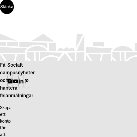
Skicka
Skicka
Få
Socialt
campusnyheter
och
Instagram
Youtube
Linkedin
Pinterest
hantera
felanmälningar
Skapa
ett
konto
för
att