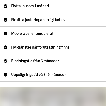
Campus Lund Centrum
Zoologen
Finansiering
Flytta in inom 1 månad
Campus Lund LTH
Vitsippan
Grön finansiering
Campus Lund Universitetsplatån
EMTN-prospekt
Campus Alnarp
Flexibla justeringar enligt behov
För leverantörer
Linköping/Norrköping
Akademiska Hus som beställare
Möblerat eller omöblerat
Campus Valla Linköping
Policys och riktlinjer
Campus Norrköping
Faktureringsinfo
FM-tjänster där förutsättning finns
Upphandling
Örebro/Grythyttan
Kravportal
Campus Örebro
Bindningstid från 6 månader
Aktuellt
Campus Grythyttan
Nyheter
Uppsägningstid på 3–9 månader
Umeå
Event
Press
Campus Umeå
Utveckling
Luleå
Campusutveckling
Campus Luleå