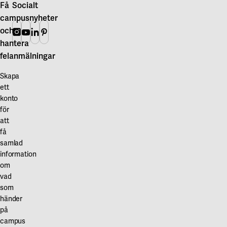
Få
Socialt
campusnyheter
och
Instagram
Youtube
Linkedin
Pinterest
hantera
felanmälningar
Skapa
ett
konto
för
att
få
samlad
information
om
vad
som
händer
på
campus