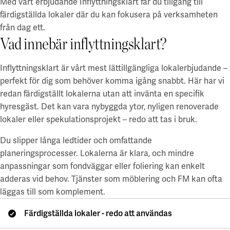
Med vårt erbjudande Inflyttningsklart får du tillgång till
Stockholm
Styrelse och revisor
färdigställda lokaler där du kan fokusera på verksamheten
Göteborg
Uppsala
Uppsala
Hållbarhet
från dag ett.
Lund
Vad innebär inflyttningsklart?
Blåsenhusområdet
Hållbara campus
Alla lediga lokaler
BMC / Rosendal
Våra hållbarhetsmål
EBC / Kv. Lagerträdet
Inflyttningsklart är vårt mest lättillgängliga lokalerbjudande –
Ansvarstagande och transparens
Coworking & företagspark
Ekonomikum
Hållbarhetscase
perfekt för dig som behöver komma igång snabbt. Här har vi
Engelska parken
A Working Lab
redan färdigställt lokalerna utan att invänta en specifik
Ultuna / Green Innovation Park
Green Innovation Park
Jobba hos oss
hyresgäst. Det kan vara nybyggda ytor, nyligen renoverade
Ångström
lokaler eller spekulationsprojekt – redo att tas i bruk.
Akademiska Hus som arbetsgivare
Grönt hyresavtal
Göteborg
Lediga jobb
Du slipper långa ledtider och omfattande
Grönt hyresavtal
En hållbar arbetsplats
Chalmers - Campus Johanneberg
planeringsprocesser. Lokalerna är klara, och mindre
Vårt arbetsplatskoncept
Göteborgs universitet - Campus Haga och Linné
Utvalda platser
För studenter
anpassningar som fondväggar eller foliering kan enkelt
Göteborgs universitet - Campus Medicinareberget
adderas vid behov. Tjänster som möblering och FM kan ofta
Electrumhuset
Göteborgs universitet - Näckrosen
Finansiell information
läggas till som komplement.
Fysiologen
Göteborgs universitet - Bohuslän
Kräftriket
En finansiell översikt
Färdigställda lokaler - redo att användas
Lund/Alnarp
Maskrosen
Års- och hållbarhetsredovisning
Medicinareberget
Rapporter