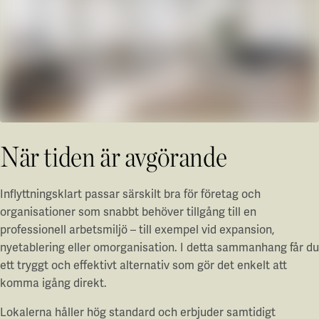
Våra projekt
Innovation och forskningssamverkan
Karlstad
Karlstads universitet
Gävle
Högskolan i Gävle
Skövde
När tiden är avgörande
Högskolan i Skövde
Borås
Inflyttningsklart passar särskilt bra för företag och
organisationer som snabbt behöver tillgång till en
Högskolan i Borås
professionell arbetsmiljö – till exempel vid expansion,
nyetablering eller omorganisation. I detta sammanhang får du
ett tryggt och effektivt alternativ som gör det enkelt att
komma igång direkt.
Lokalerna håller hög standard och erbjuder samtidigt