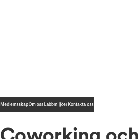
Välj ett AWL-campus för att logga in eller bli medlem
Välj ett AWL-campus för att logga in eller bli medlem
Medlemsskap
Om oss
Labbmiljöer
Kontakta oss
Medlemsskap
Om oss
Labbmiljöer
Kontakta oss
Coworking och