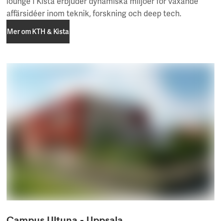
lounge i Kista erbjuder dynamiska miljöer för växande
affärsidéer inom teknik, forskning och deep tech.
Mer om KTH & Kista
Mer om KTH & Kista
Campus Ultuna - Uppsala