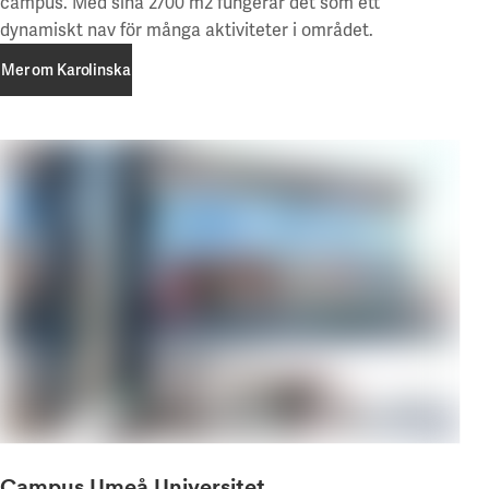
campus. Med sina 2700 m2 fungerar det som ett
dynamiskt nav för många aktiviteter i området.
Mer om Karolinska
Mer om Karolinska
Campus Umeå Universitet