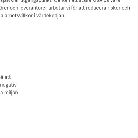
 självklar utgångspunkt. Genom att ställa krav på våra
rer och leverantörer arbetar vi för att reducera risker
och
a arbetsvillkor i värdekedjan
.
på att
 negativ
da miljön