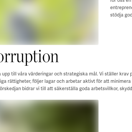
för oss en
entreprenö
stödja god
orruption
 upp till våra värderingar och strategiska mål. Vi ställer krav 
 rättigheter, följer lagar och arbetar aktivt för att minimera
skedjan bidrar vi till att säkerställa goda arbetsvillkor, skyd