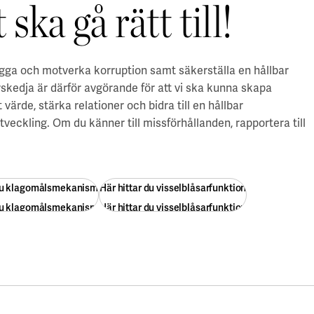
 ska gå rätt till!
ygga och motverka korruption samt säkerställa en hållbar
skedja är därför avgörande för att vi ska kunna skapa
t värde, stärka relationer och bidra till en hållbar
tveckling.
Om du känner till missförhållanden, rapportera till
 du klagomålsmekanism
Här hittar du visselblåsarfunktion
 du klagomålsmekanism
Här hittar du visselblåsarfunktion