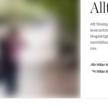
Allt
Att föreb
leverantör
långsiktig
samhällsu
oss.
Här hittar
Här hittar