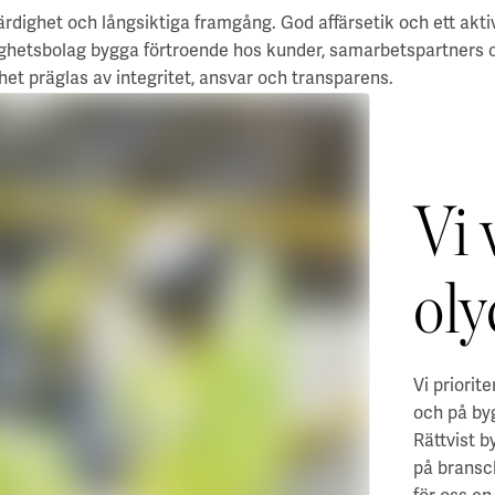
ärdighet och långsiktiga framgång. God affärsetik och ett akti
ighetsbolag bygga förtroende hos kunder, samarbetspartners 
mhet präglas av integritet, ansvar och transparens.
Vi 
oly
Vi priorit
och på by
Rättvist 
på bransch