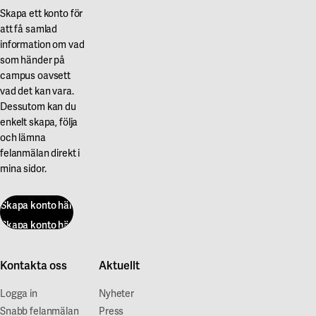
Skapa ett konto för
att få samlad
information om vad
som händer på
campus oavsett
vad det kan vara.
Dessutom kan du
enkelt skapa, följa
och lämna
felanmälan direkt i
mina sidor.
Skapa konto här
Skapa konto här
Kontakta oss
Aktuellt
Logga in
Nyheter
Snabb felanmälan
Press