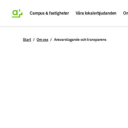
Campus & fastigheter
Våra lokalerbjudanden
Om
Sök
Start
Om oss
Ansvarstagande och transparens