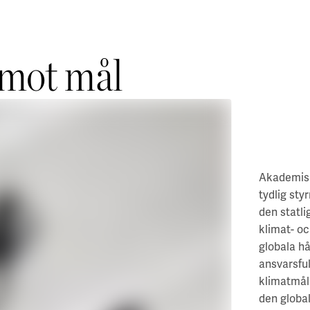
 mot mål
Akademiska
tydlig sty
den statli
klimat- oc
globala hå
ansvarsful
klimatmål 
den globa