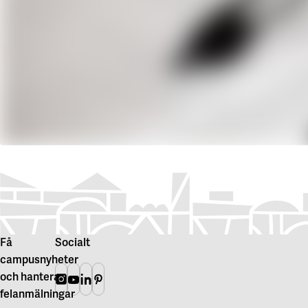
Få
Socialt
campusnyheter
och hantera
Instagram
Youtube
Linkedin
Pinterest
felanmälningar