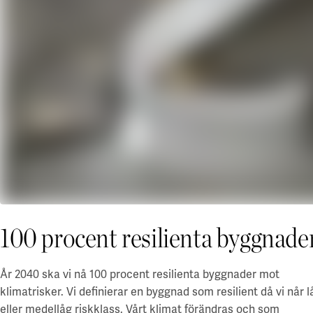
Våra projekt
Innovation och forskningssamverkan
Karlstad
Karlstads universitet
Gävle
Högskolan i Gävle
Skövde
Högskolan i Skövde
Borås
Högskolan i Borås
100 procent resilienta byggnade
År 2040 ska vi nå 100 procent resilienta byggnader mot
klimatrisker. Vi definierar en byggnad som resilient då vi når l
eller medellåg riskklass. Vårt klimat förändras och som