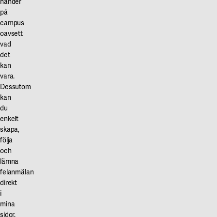
händer
på
campus
oavsett
vad
det
kan
vara.
Dessutom
kan
du
enkelt
skapa,
följa
och
lämna
felanmälan
direkt
i
mina
sidor.