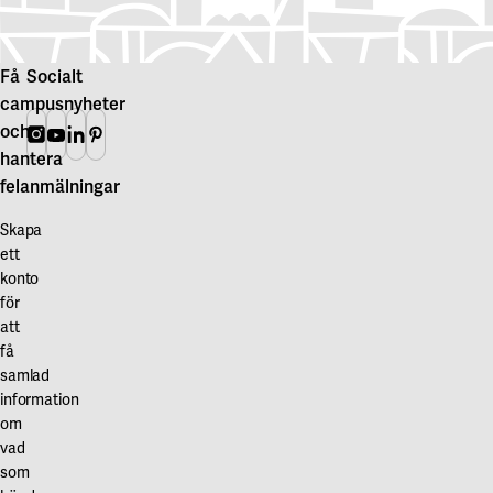
Få
Socialt
campusnyheter
och
Instagram
Youtube
Linkedin
Pinterest
hantera
felanmälningar
Skapa
ett
konto
för
att
få
samlad
information
om
vad
som