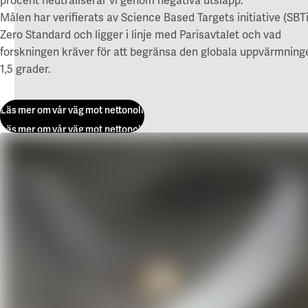
procent
neutraliserar vi
genom negativa utsläpp.
Campus Lund Centrum
Zoologen
Finansiering
M
ålen
har
verifierats
av
Science
Based
Targets
initiative
(
SBT
Campus Lund LTH
Vitsippan
Grön finansiering
Ze
r
o
S
tandard
och
l
igger
i linje med
Parisavtalet och
vad
Campus Lund Universitetsplatån
EMTN-prospekt
Campus Alnarp
forskningen kräver för att begränsa den globala uppvärmningen
1,5 grader.
För leverantörer
Linköping/Norrköping
Akademiska Hus som beställare
Campus Valla Linköping
Läs mer om vår väg mot nettonoll
Policys och riktlinjer
Campus Norrköping
Faktureringsinfo
Läs mer om vår väg mot nettonoll
Upphandling
Örebro/Grythyttan
Kravportal
Campus Örebro
Aktuellt
Campus Grythyttan
Nyheter
Umeå
Event
Press
Campus Umeå
Utveckling
Luleå
Campusutveckling
Campus Luleå