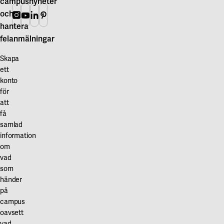
campusnyheter
Våra projekt
och
Innovation och forskningssamverkan
Karlstad
Instagram
Youtube
Linkedin
Pinterest
hantera
Karlstads universitet
felanmälningar
Gävle
Skapa
ett
Högskolan i Gävle
konto
för
Skövde
att
Högskolan i Skövde
få
samlad
Borås
information
om
Högskolan i Borås
vad
som
händer
på
campus
oavsett
vad