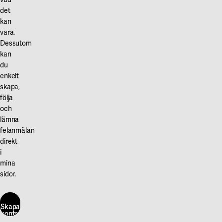
det
kan
vara.
Dessutom
kan
du
enkelt
skapa,
följa
och
lämna
felanmälan
direkt
i
mina
sidor.
Skapa
konto
här