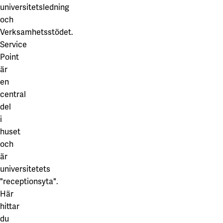
Våra projekt
universitetsledning
Innovation och forskningssamverkan
Karlstad
och
Verksamhetsstödet.
Karlstads universitet
Service
Gävle
Point
är
Högskolan i Gävle
en
Skövde
central
del
Högskolan i Skövde
i
huset
Borås
och
Högskolan i Borås
är
universitetets
"receptionsyta".
Här
hittar
du