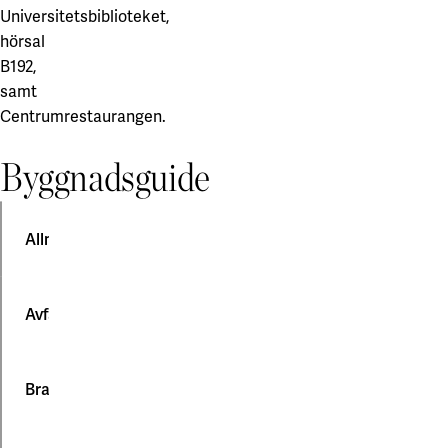
Universitetsbiblioteket,
hörsal
B192,
samt
Centrumrestaurangen.
Byggnadsguide
Allmänt
Avfall
Felanmälan:
Är
något
Kontorspapper,
Brandskydd
fel
tidningar
i
och
huset?