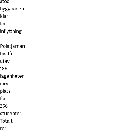
stod
Våra projekt
Innovation och forskningssamverkan
Karlstad
byggnaden
klar
Karlstads universitet
för
inflyttning.
Gävle
Högskolan i Gävle
Polstjärnan
består
Skövde
utav
Högskolan i Skövde
199
lägenheter
Borås
med
Högskolan i Borås
plats
för
266
studenter.
Totalt
rör