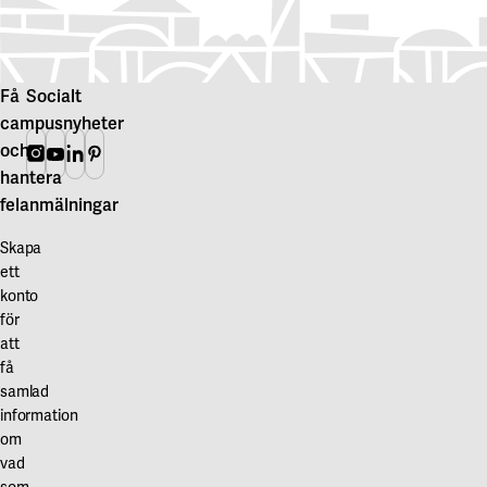
via
av
Mina
lägenheter
Sidor
sker
hos
via
Få
Socialt
K2A
våran
campusnyheter
blockförhyrare
och
Instagram
Youtube
Linkedin
Pinterest
K2A.
hantera
Mer
felanmälningar
information
Skapa
kring
ett
uthyrning
konto
och
för
lediga
att
lägenheter
få
finns
samlad
att
information
om
läsa
vad
på