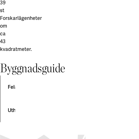
39
st
Forskarlägenheter
om
ca
43
kvadratmeter.
Byggnadsguide
Felanmälan
Felanmälningar
Uthyning
för
Polstjärnan
görs
Uthyrning