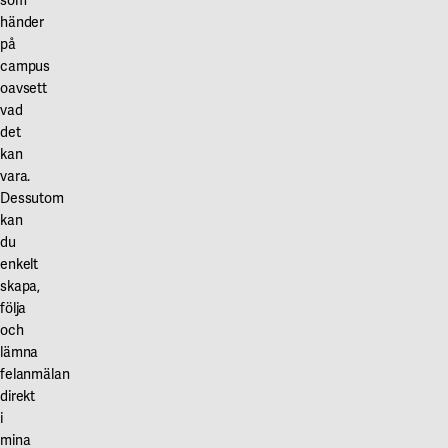
som
K2A:s
händer
webbplats
på
https://k2a.se/fastighet/polstjarnan/
campus
oavsett
vad
det
kan
vara.
Dessutom
kan
du
enkelt
skapa,
följa
och
lämna
felanmälan
direkt
i
mina