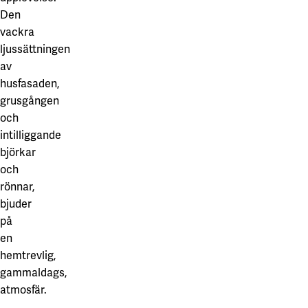
Våra projekt
Den
Innovation och forskningssamverkan
Karlstad
vackra
Karlstads universitet
ljussättningen
av
Gävle
husfasaden,
Högskolan i Gävle
grusgången
och
Skövde
intilliggande
björkar
Högskolan i Skövde
och
Borås
rönnar,
bjuder
Högskolan i Borås
på
en
hemtrevlig,
gammaldags,
atmosfär.