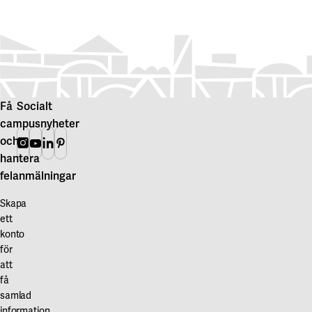
Få
Socialt
campusnyheter
och
Instagram
Youtube
Linkedin
Pinterest
hantera
felanmälningar
Skapa
ett
konto
för
att
få
samlad
information