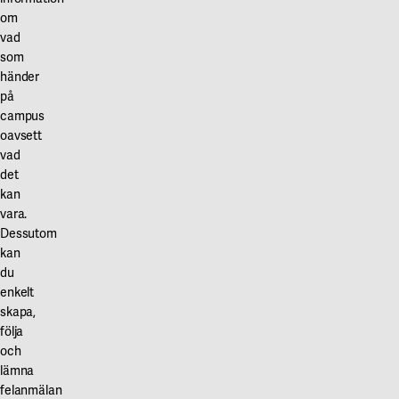
om
vad
som
händer
på
campus
oavsett
vad
det
kan
vara.
Dessutom
kan
du
enkelt
skapa,
följa
och
lämna
felanmälan