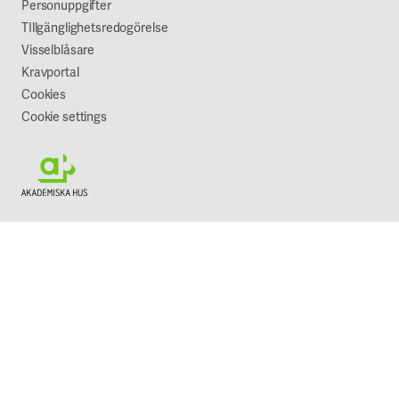
Vår syn på hållbarhet
Personuppgifter
TIllgänglighetsredogörelse
Visselblåsare
Kravportal
Cookies
Cookie settings