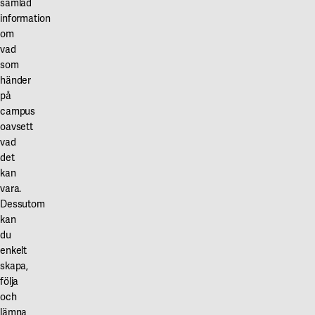
Våra projekt
samlad
Innovation och forskningssamverkan
information
Karlstad
om
Karlstads universitet
vad
som
Gävle
händer
på
Högskolan i Gävle
campus
oavsett
Skövde
vad
Högskolan i Skövde
det
kan
Borås
vara.
Dessutom
Högskolan i Borås
kan
du
enkelt
skapa,
följa
och
lämna