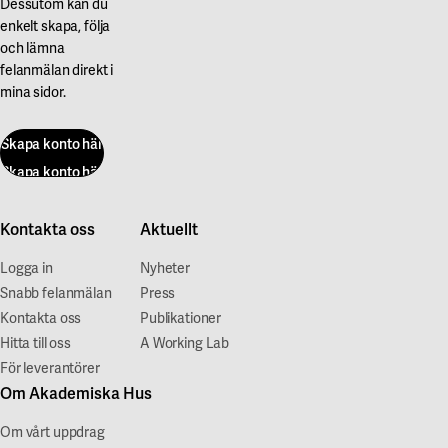
Dessutom kan du
enkelt skapa, följa
och lämna
felanmälan direkt i
mina sidor.
Skapa konto här
Skapa konto här
Kontakta oss
Aktuellt
Logga in
Nyheter
Snabb felanmälan
Press
Kontakta oss
Publikationer
Hitta till oss
A Working Lab
För leverantörer
Om Akademiska Hus
Om vårt uppdrag