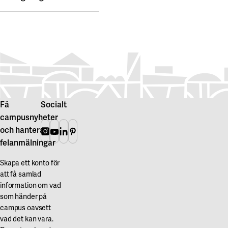
Få
Socialt
campusnyheter
och hantera
Instagram
Youtube
Linkedin
Pinterest
felanmälningar
Skapa ett konto för
att få samlad
information om vad
som händer på
campus oavsett
vad det kan vara.