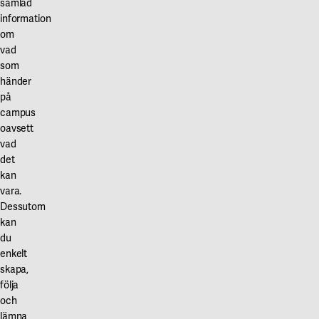
Våra projekt
samlad
Innovation och forskningssamverkan
information
Karlstad
om
Karlstads universitet
vad
som
Gävle
händer
på
Högskolan i Gävle
campus
oavsett
Skövde
vad
Högskolan i Skövde
det
kan
Borås
vara.
Dessutom
Högskolan i Borås
kan
du
enkelt
skapa,
följa
och
lämna