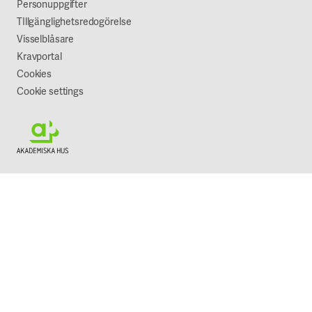
Vår syn på hållbarhet
Personuppgifter
TIllgänglighetsredogörelse
Visselblåsare
Kravportal
Cookies
Cookie settings