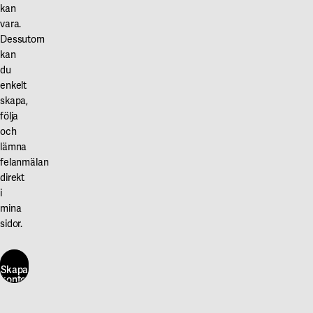
kan
byggpraxis.
vara.
Miljöbyggnad
Dessutom
är
kan
ett
du
kvitto
enkelt
på
skapa,
följa
viktiga
och
kvaliteter
lämna
hos
felanmälan
en
direkt
byggnad
i
vad
mina
gäller
sidor.
energi,
inomhusmiljö
Skapa
och
konto
här
material
och