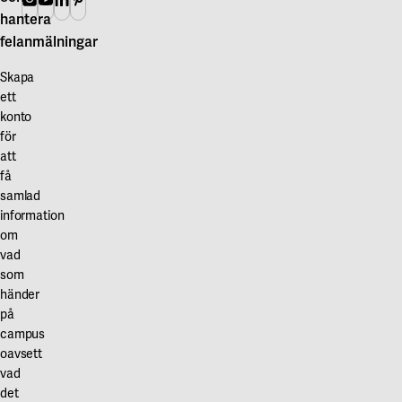
Våra projekt
är
hantera
Innovation och forskningssamverkan
Karlstad
ett
felanmälningar
Karlstads universitet
certifieringssystem
Skapa
för
Gävle
ett
att
konto
skapa
Högskolan i Gävle
för
miljömässigt
att
Skövde
hållbara
få
byggnader.
samlad
Högskolan i Skövde
Det
information
om
Borås
baseras
vad
på
Högskolan i Borås
som
svenska
händer
bygg-
på
och
campus
myndighetsregler
oavsett
samt
vad
det
svensk