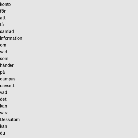
Våra projekt
konto
för
Innovation och forskningssamverkan
Karlstad
för
att
att
Karlstads universitet
skapa
få
miljömässigt
samlad
Gävle
hållbara
information
Högskolan i Gävle
om
byggnader.
vad
Det
Skövde
som
baseras
händer
Högskolan i Skövde
på
på
svenska
campus
Borås
bygg-
oavsett
och
vad
Högskolan i Borås
det
myndighetsregler
kan
samt
vara.
svensk
Dessutom
byggpraxis.
kan
Miljöbyggnad
du