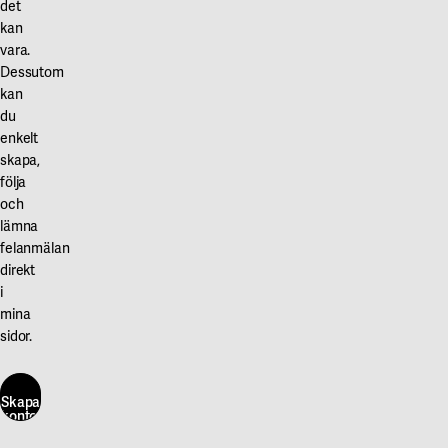
det
svensk
kan
byggpraxis.
vara.
Miljöbyggnad
Dessutom
är
kan
ett
du
kvitto
enkelt
på
skapa,
följa
viktiga
och
kvaliteter
lämna
hos
felanmälan
en
direkt
byggnad
i
vad
mina
gäller
sidor.
energi,
inomhusmiljö
Skapa
och
konto
här
material