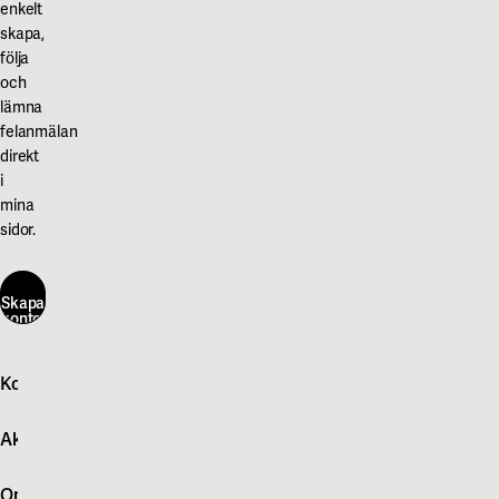
enkelt
skapa,
följa
och
lämna
felanmälan
direkt
i
mina
sidor.
Skapa
konto
här
Kontakta oss
Skapa
konto
Logga in
här
Aktuellt
Snabb felanmälan
Kontakta oss
Nyheter
Om Akademiska Hus