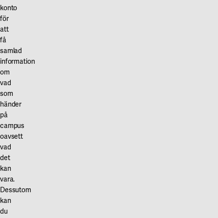
Våra projekt
konto
Innovation och forskningssamverkan
Karlstad
för
att
Karlstads universitet
få
samlad
Gävle
information
Högskolan i Gävle
om
vad
Skövde
som
händer
Högskolan i Skövde
på
campus
Borås
oavsett
Högskolan i Borås
vad
det
kan
vara.
Dessutom
kan
du