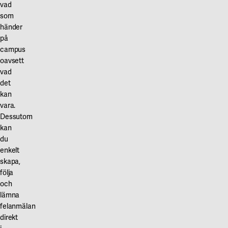
Våra projekt
vad
Innovation och forskningssamverkan
Karlstad
som
händer
Karlstads universitet
på
campus
Gävle
oavsett
vad
Högskolan i Gävle
det
Skövde
kan
vara.
Högskolan i Skövde
Dessutom
kan
Borås
du
enkelt
Högskolan i Borås
skapa,
följa
och
lämna
felanmälan
direkt