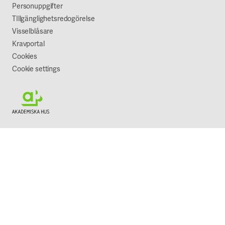
Vår syn på hållbarhet
Personuppgifter
TIllgänglighetsredogörelse
Visselblåsare
Kravportal
Cookies
Cookie settings