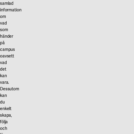
Våra projekt
samlad
Innovation och forskningssamverkan
Karlstad
information
om
Karlstads universitet
vad
som
Gävle
händer
på
Högskolan i Gävle
campus
Skövde
oavsett
vad
Högskolan i Skövde
det
kan
Borås
vara.
Dessutom
Högskolan i Borås
kan
du
enkelt
skapa,
följa
och