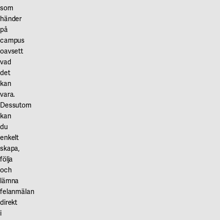
Våra projekt
som
Innovation och forskningssamverkan
Karlstad
händer
på
Karlstads universitet
campus
oavsett
Gävle
vad
Högskolan i Gävle
det
kan
Skövde
vara.
Dessutom
Högskolan i Skövde
kan
du
Borås
enkelt
Högskolan i Borås
skapa,
följa
och
lämna
felanmälan
direkt
i