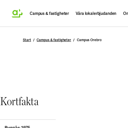
Campus & fastigheter
Våra lokalerbjudanden
Om
Sök
Start
Campus & fastigheter
Campus Örebro
Kortfakta
Byggår: 1975