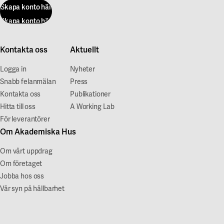
placerade
Skapa konto här
där
vilrum
andra
utmed
detta
Skapa konto här
Toaletter
som
fasadväggar.
saknas
anpassade
kan
Kontor
tänds
för
vara
Kontakta oss
Aktuellt
Lufttillförseln
och
funktionsnedsatta
i
Logga in
i
Nyheter
släcks
finns
fara
Snabb felanmälan
kontor
Press
belysningen
på
•
Kontakta oss
sker
Publikationer
manuellt
varje
larma
Hitta till oss
automatiskt
A Working Lab
med
våningsplan.
Räddningstjänsten
För leverantörer
med
tryckknapp.
I
genom
Om Akademiska Hus
ett
vilrum
att
kontinuerligt
Belysning
och
ringa
Om vårt uppdrag
flöde.
i
på
112
Om företaget
Temperaturen
korridorer
RWC
•
Jobba hos oss
kan
och
finns
släck
Vår syn på hållbarhet
regleras
trapphus
trygghetslarm
branden
manuellt
är
med
om
via
tidsstyrd.
röda
det