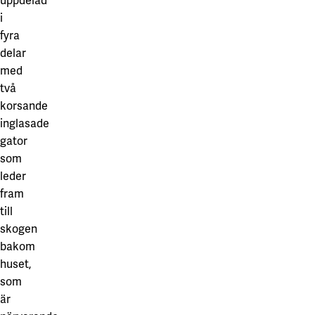
uppdelad
i
fyra
delar
med
två
korsande
inglasade
gator
som
leder
fram
till
skogen
bakom
huset,
som
är