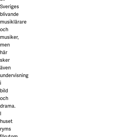
Våra projekt
Sveriges
Innovation och forskningssamverkan
Karlstad
blivande
Karlstads universitet
musiklärare
och
Gävle
musiker,
Högskolan i Gävle
men
här
Skövde
sker
även
Högskolan i Skövde
undervisning
Borås
i
bild
Högskolan i Borås
och
drama.
I
huset
ryms
förutom