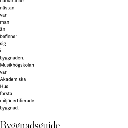
närvarande
nästan
var
man
än
befinner
sig
i
byggnaden.
Musikhögskolan
var
Akademiska
Hus
första
miljöcertifierade
byggnad.
Byggnadsguide