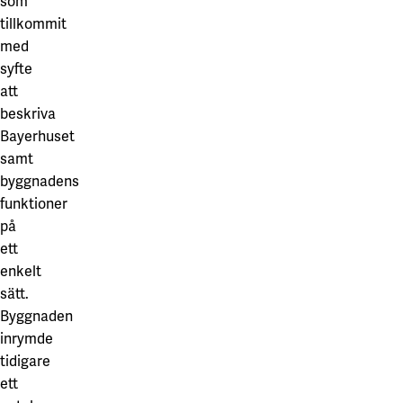
som
Våra projekt
tillkommit
Innovation och forskningssamverkan
Karlstad
med
Karlstads universitet
syfte
att
Gävle
beskriva
Högskolan i Gävle
Bayerhuset
samt
Skövde
byggnadens
Högskolan i Skövde
funktioner
på
Borås
ett
enkelt
Högskolan i Borås
sätt.
Byggnaden
inrymde
tidigare
ett