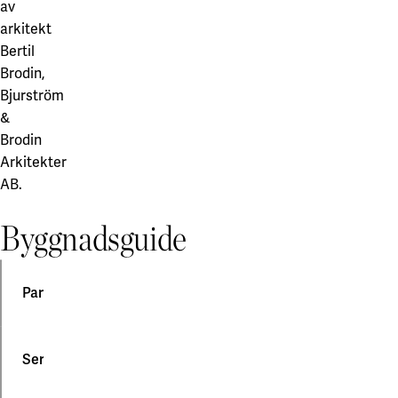
av
arkitekt
Bertil
Brodin,
Bjurström
&
Brodin
Arkitekter
AB.
Byggnadsguide
Parkering
För
Service på campus
bilburen