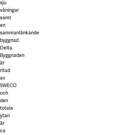
sju
våningar
samt
en
sammanlänkande
byggnad
Delta.
Byggnaden
är
ritad
av
SWECO
och
den
totala
ytan
är
ca