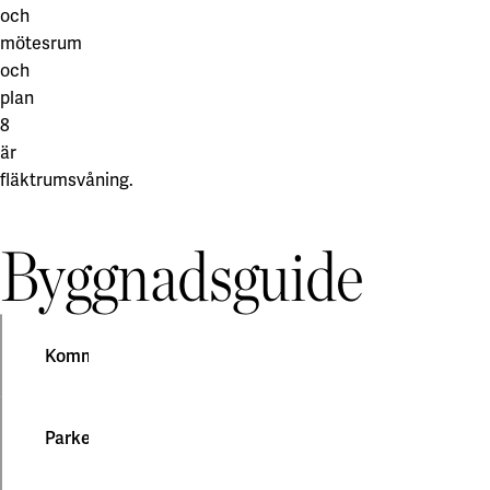
och
mötesrum
och
plan
8
är
fläktrumsvåning.
Byggnadsguide
Kommunikationer
Parkering
Adress:
Campus