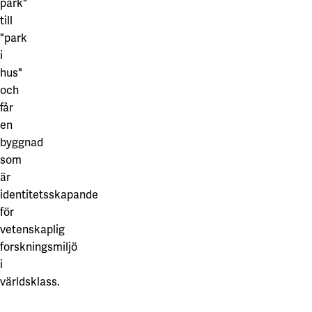
park"
Våra projekt
Innovation och forskningssamverkan
Karlstad
till
"park
Karlstads universitet
i
hus"
Gävle
och
Högskolan i Gävle
får
en
Skövde
byggnad
Högskolan i Skövde
som
är
Borås
identitetsskapande
Högskolan i Borås
för
vetenskaplig
forskningsmiljö
i
världsklass.