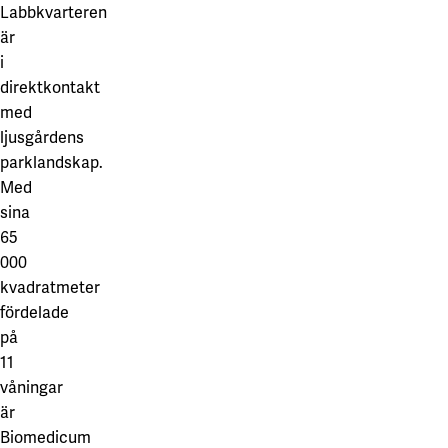
Labbkvarteren
är
i
direktkontakt
med
ljusgårdens
parklandskap.
Med
sina
65
000
kvadratmeter
fördelade
på
11
våningar
är
Biomedicum