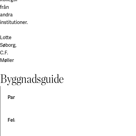
från
andra
institutioner.
Lotte
Søborg,
C.F.
Møller
Byggnadsguide
Parkeringsinformation Biomedicum
För
Felanmälan och byggnadens service (FM)
att
underlätta