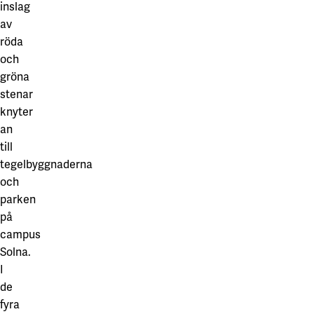
inslag
av
röda
och
gröna
stenar
knyter
an
till
tegelbyggnaderna
och
parken
på
campus
Solna.
I
de
fyra