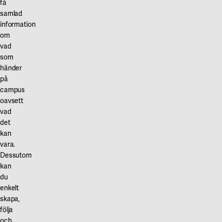
Management
Porten
få
på
(FM)
samlad
ligger
svenska
information
avses
på
om
bygg-
strategisk
Solnavägen
vad
och
ledning
.
11
som
myndighetsregler
och
Koden
händer
samt
styrning
fungerar
på
svensk
av
för:
campus
byggpraxis.
Inpassering
de
oavsett
genom
Miljöbyggnad
vad
resurser
passagedörren
det
är
och
Porten
kan
till
ett
tjänster
Biomedicumgaraget
vara.
kvitto
som
öppnas
Dessutom
på
krävs
vid
kan
inkörning
viktiga
för
du
dygnet
kvaliteter
att
enkelt
runt
hos
en
skapa,
en
följa
byggnad
Om
och