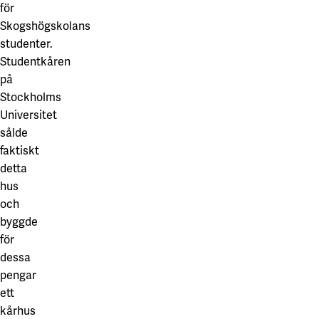
Våra projekt
för
Innovation och forskningssamverkan
Karlstad
Skogshögskolans
studenter.
Karlstads universitet
Studentkåren
Gävle
på
Stockholms
Högskolan i Gävle
Universitet
Skövde
sålde
faktiskt
Högskolan i Skövde
detta
hus
Borås
och
Högskolan i Borås
byggde
för
dessa
pengar
ett
kårhus