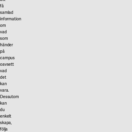
kärl/soprum
av
toalett
få
vad
Stockholms
anpassad
samlad
det
information
universitet.
för
om
gäller
funktionsnedsatta
vad
hushållsavfall.
i
som
huset.
händer
på
campus
oavsett
vad
det
kan
vara.
Dessutom
kan
du
enkelt
skapa,
följa