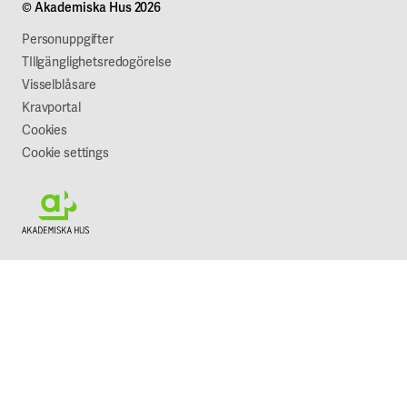
© Akademiska Hus 2026
Jobba hos oss
Vår syn på hållbarhet
Personuppgifter
TIllgänglighetsredogörelse
Visselblåsare
Kravportal
Cookies
Cookie settings