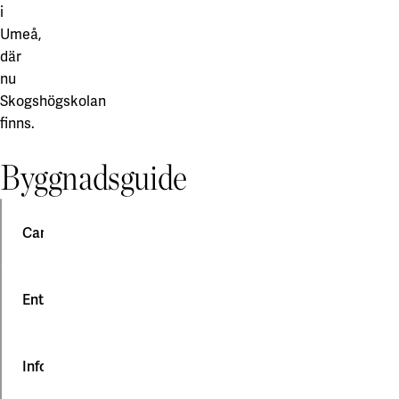
i
Umeå,
där
nu
Skogshögskolan
finns.
Byggnadsguide
Campuskarta
För
Entréer och tillträde
övergripande
information
om
Information till funktionsnedsatta
Allmänt
campusområdet
Entrédörrarna