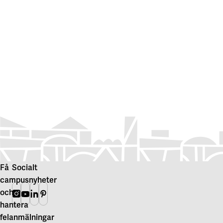
Få
Socialt
campusnyheter
och
Instagram
Youtube
Linkedin
Pinterest
hantera
felanmälningar