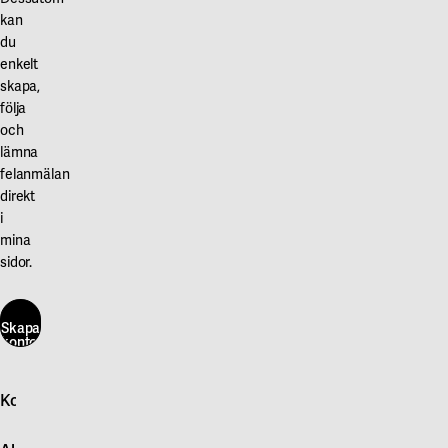
kan
du
enkelt
skapa,
följa
och
lämna
felanmälan
direkt
i
mina
sidor.
Skapa
konto
här
Kontakta oss
Skapa
konto
Logga in
här