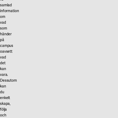
Våra projekt
samlad
Innovation och forskningssamverkan
Karlstad
information
om
Karlstads universitet
vad
Gävle
som
händer
Högskolan i Gävle
på
campus
Skövde
oavsett
vad
Högskolan i Skövde
det
kan
Borås
vara.
Högskolan i Borås
Dessutom
kan
du
enkelt
skapa,
följa
och