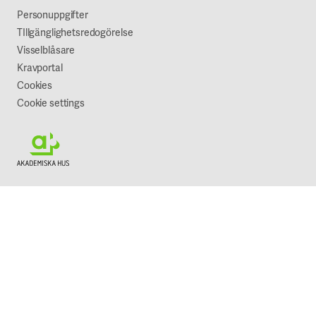
Vår syn på hållbarhet
Personuppgifter
TIllgänglighetsredogörelse
Visselblåsare
Kravportal
Cookies
Cookie settings