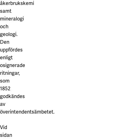
Våra projekt
åkerbrukskemi
Innovation och forskningssamverkan
Karlstad
samt
mineralogi
Karlstads universitet
och
Gävle
geologi.
Den
Högskolan i Gävle
uppfördes
Skövde
enligt
osignerade
Högskolan i Skövde
ritningar,
som
Borås
1852
Högskolan i Borås
godkändes
av
överintendentsämbetet.
Vid
sidan