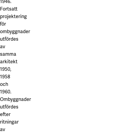
1946.
Fortsatt
projektering
för
ombyggnader
utfördes
av
samma
arkitekt
1950,
1958
och
1960.
Ombyggnader
utfördes
efter
ritningar
av