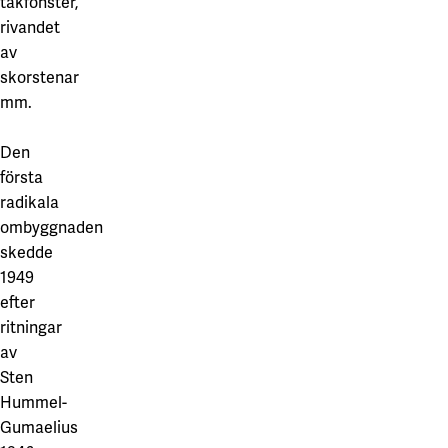
takfönster,
rivandet
av
skorstenar
mm.
Den
första
radikala
ombyggnaden
skedde
1949
efter
ritningar
av
Sten
Hummel-
Gumaelius