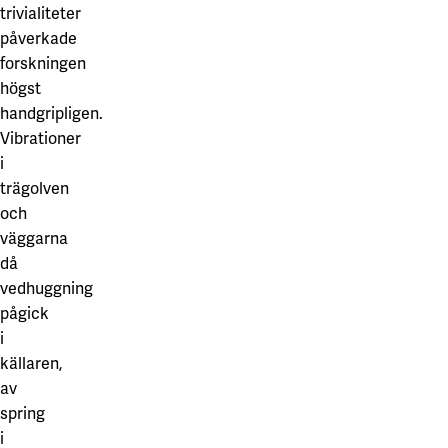
trivialiteter
påverkade
forskningen
högst
handgripligen.
Vibrationer
i
trägolven
och
väggarna
då
vedhuggning
pågick
i
källaren,
av
spring
i