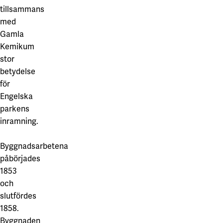
tillsammans
med
Gamla
Kemikum
stor
betydelse
för
Engelska
parkens
inramning.
Byggnadsarbetena
påbörjades
1853
och
slutfördes
1858.
Byggnaden