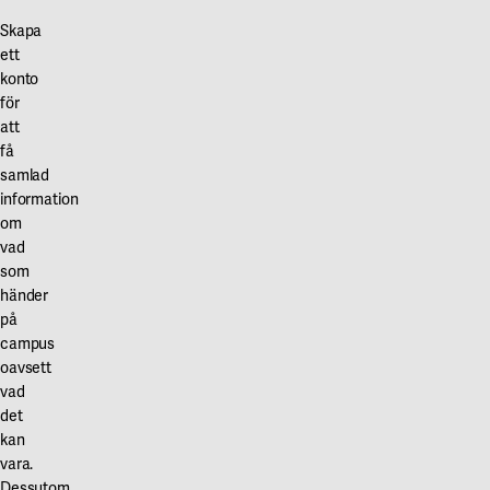
huvudentrén.
dig
Skapa
Entréer
själv
ett
och
och
konto
hissar
andra
för
Framför
i
att
huvudentrén
din
få
är
närhet,
samlad
underlaget
men
information
om
hårdgjort
ta
vad
och
inte
som
lutningen
själv
händer
anpassad
för
på
för
stora
campus
rörelsehindrade.
risker
oavsett
Automatiska
•
vad
det
dörröppnare
varna
kan
finns
andra
vara.
i
som
Dessutom