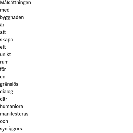
Målsättningen
med
byggnaden
är
att
skapa
ett
unikt
rum
för
en
gränslös
dialog
där
humaniora
manifesteras
och
synliggörs.