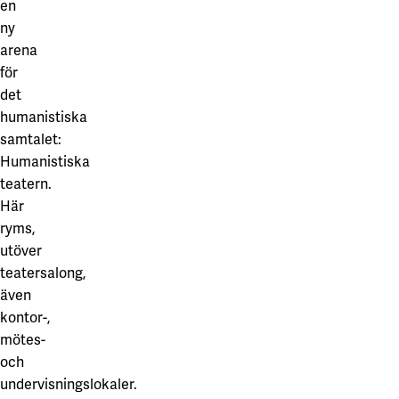
Våra projekt
en
Innovation och forskningssamverkan
Karlstad
ny
arena
Karlstads universitet
för
det
Gävle
humanistiska
Högskolan i Gävle
samtalet:
Humanistiska
Skövde
teatern.
Högskolan i Skövde
Här
ryms,
Borås
utöver
Högskolan i Borås
teatersalong,
även
kontor-,
mötes-
och
undervisningslokaler.