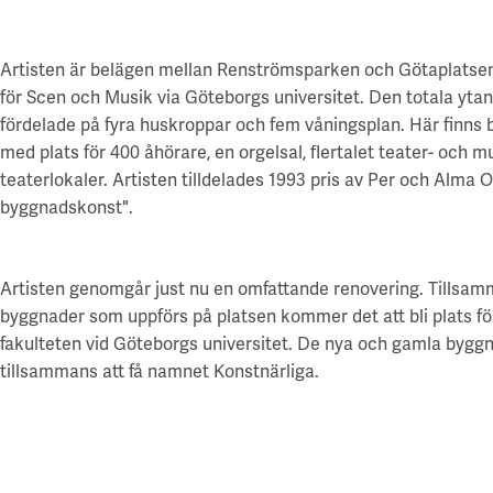
Artisten är belägen mellan Renströmsparken och Götaplatsen
för Scen och Musik via Göteborgs universitet. Den totala yta
fördelade på fyra huskroppar och fem våningsplan. Här finns 
med plats för 400 åhörare, en orgelsal, flertalet teater- och m
teaterlokaler. Artisten tilldelades 1993 pris av Per och Alma 
byggnadskonst".
Artisten genomgår just nu en omfattande renovering. Tillsam
byggnader som uppförs på platsen kommer det att bli plats fö
fakulteten vid Göteborgs universitet. De nya och gamla by
tillsammans att få namnet Konstnärliga.