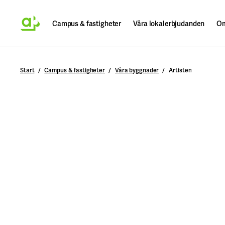
Campus & fastigheter
Våra lokalerbjudanden
Om
Sök
Start
Campus & fastigheter
Våra byggnader
Artisten