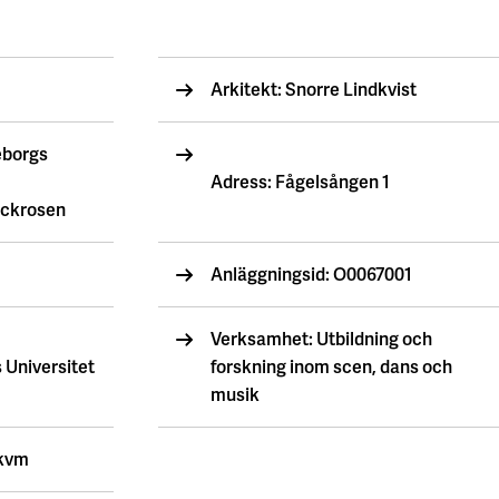
Arkitekt: Snorre Lindkvist
borgs
Adress: Fågelsången 1
ckrosen
Anläggningsid: O0067001
Verksamhet: Utbildning och
 Universitet
forskning inom scen, dans och
musik
 kvm