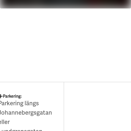
Parkering:
Parkering längs
Johannebergsgatan
eller