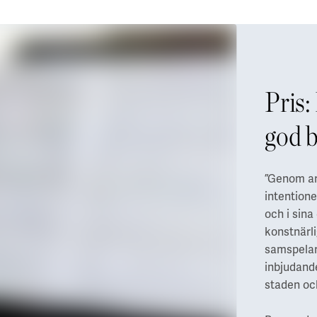
Pris:
god 
”Genom ar
intentione
och i sina
konstnärl
samspelar
inbjudande
staden och