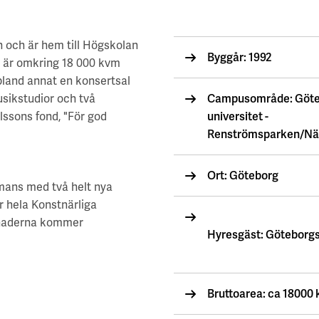
 och är hem till Högskolan
Byggår: 1992
n är omkring 18 000 kvm
bland annat en konsertsal
usikstudior och två
Campusområde: Göte
Olssons fond, "För god
universitet -
Renströmsparken/Nä
Ort: Göteborg
mans med två helt nya
r hela Konstnärliga
ggnaderna kommer
Hyresgäst: Göteborgs
Bruttoarea: ca 18000